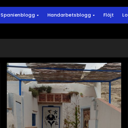
Spanienblogg
Handarbetsblogg
Flöjt
L