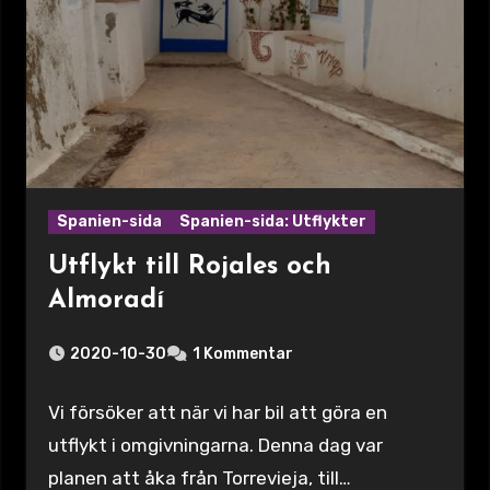
Spanien-sida
Spanien-sida: Utflykter
Utflykt till Rojales och
Almoradí
2020-10-30
1 Kommentar
Vi försöker att när vi har bil att göra en
utflykt i omgivningarna. Denna dag var
planen att åka från Torrevieja, till…