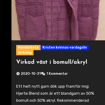
Handarbete
Kristen kvinnas vardagsliv
virkning
Virkad väst i bomull/akryl
2020-10-31
1 Kommentar
Ett helt nytt garn dök upp framför mig:
Hjerte Blend som är ett blandgarn av 50%
bomull och 50% akryl. Rekommenderad