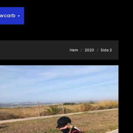
owcarb
Hem
2020
Sida 2