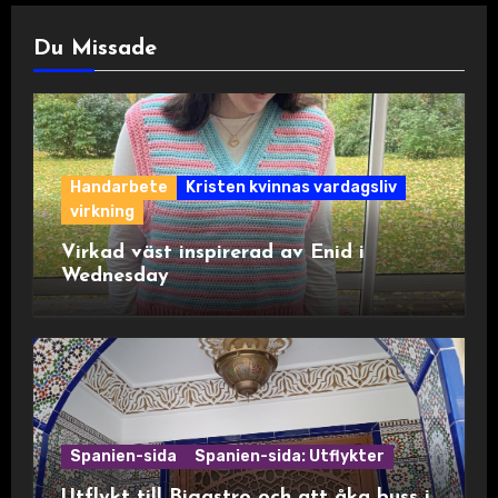
Du Missade
Handarbete
Kristen kvinnas vardagsliv
virkning
Virkad väst inspirerad av Enid i
Wednesday
Spanien-sida
Spanien-sida: Utflykter
Utflykt till Bigastro och att åka buss i