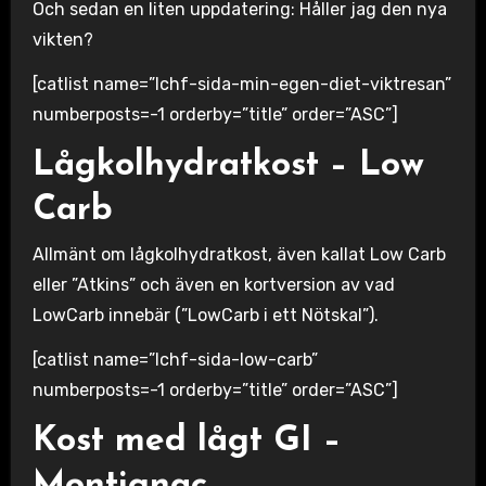
Och sedan en liten uppdatering: Håller jag den nya
vikten?
[catlist name=”lchf-sida-min-egen-diet-viktresan”
numberposts=-1 orderby=”title” order=”ASC”]
Lågkolhydratkost – Low
Carb
Allmänt om lågkolhydratkost, även kallat Low Carb
eller ”Atkins” och även en kortversion av vad
LowCarb innebär (”LowCarb i ett Nötskal”).
[catlist name=”lchf-sida-low-carb”
numberposts=-1 orderby=”title” order=”ASC”]
Kost med lågt GI –
Montignac