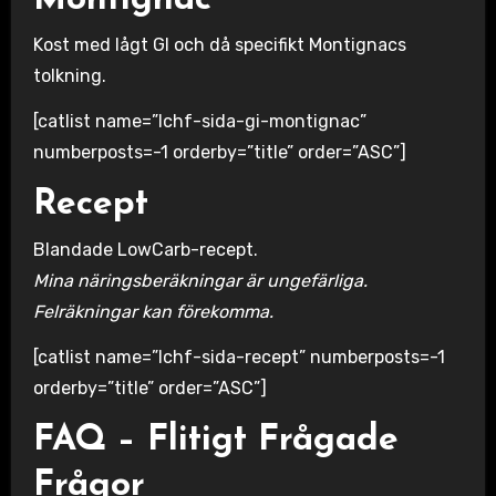
Kost med lågt GI och då specifikt Montignacs
tolkning.
[catlist name=”lchf-sida-gi-montignac”
numberposts=-1 orderby=”title” order=”ASC”]
Recept
Blandade LowCarb-recept.
Mina näringsberäkningar är ungefärliga.
Felräkningar kan förekomma.
[catlist name=”lchf-sida-recept” numberposts=-1
orderby=”title” order=”ASC”]
FAQ – Flitigt Frågade
Frågor