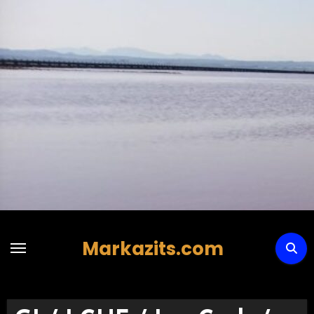
Hoppa
till
innehåll
Markazits.com