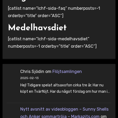
[catlist name=”lchf-sida-faq” numberposts=-1
orderby=”title” order=”ASC”]
Medelhavsdiet
[catlist name=”lchf-sida-medelhavsdiet”
numberposts=-1 orderby=”title” order=”ASC”]
Chris Sjödin
om
Flöjtsamlingen
2025-02-13
Hej! Tidigare spelat altsaxofon cirka tre år. Har nu
köpt en Tvärflöjt. Har du något förslag om hur man i…
Nytt avsnitt av videobloggen – Sunny Shells
och Anker sommartröja – Markazits.com
om