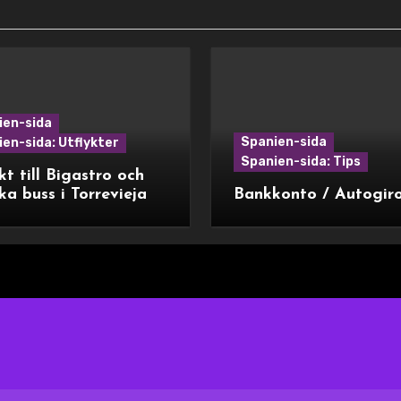
ien-sida
Spanien-sida
en-sida: Utflykter
Spanien-sida: Tips
kt till Bigastro och
ka buss i Torrevieja
Bankkonto / Autogir