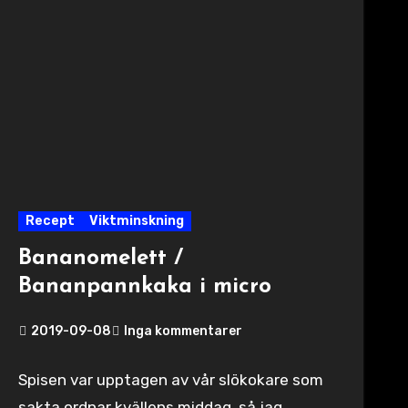
Recept
Viktminskning
Bananomelett /
Bananpannkaka i micro
2019-09-08
Inga kommentarer
Spisen var upptagen av vår slökokare som
sakta ordnar kvällens middag, så jag