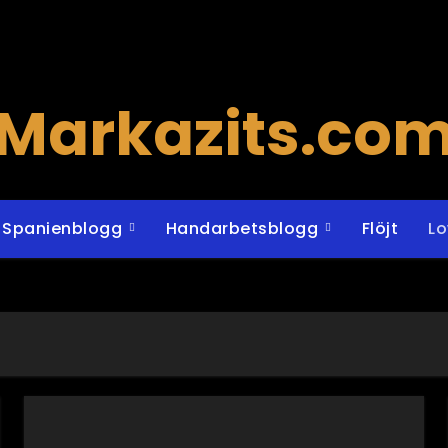
Markazits.co
Spanienblogg
Handarbetsblogg
Flöjt
L