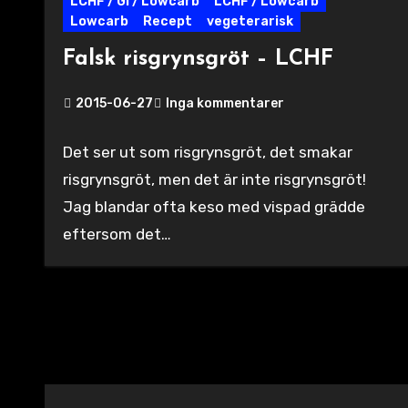
LCHF / GI / Lowcarb
LCHF / Lowcarb
Lowcarb
Recept
vegeterarisk
Falsk risgrynsgröt – LCHF
2015-06-27
Inga kommentarer
Det ser ut som risgrynsgröt, det smakar
risgrynsgröt, men det är inte risgrynsgröt!
Jag blandar ofta keso med vispad grädde
eftersom det…