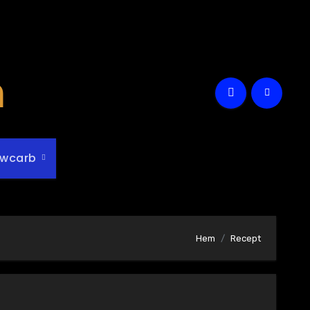
m
owcarb
Hem
Recept