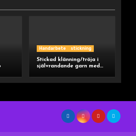
Handarbete
stickning
Stickad klänning/tröja i
o
självrandande garn med
ok