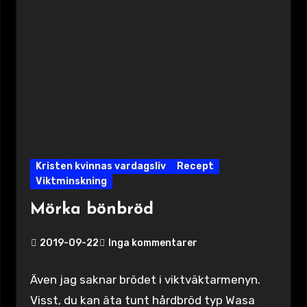
Kristen kvinnas vardagsliv
Recept
Viktminskning
Mörka bönbröd
2019-09-22
Inga kommentarer
Även jag saknar brödet i viktväktarmenyn.
Visst, du kan äta tunt hårdbröd typ Wasa