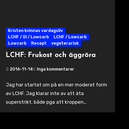
Kristen kvinnas vardagsliv
LCHF / GI / Lowcarb
LCHF / Lowcarb
Lowcarb
Recept
vegeterarisk
LCHF: Frukost och äggröra
2016-11-14
Inga kommentarer
Jag har startat om på en mer moderat form
av LCHF. Jag klarar inte av att äta
superstrikt, både pga att kroppen…