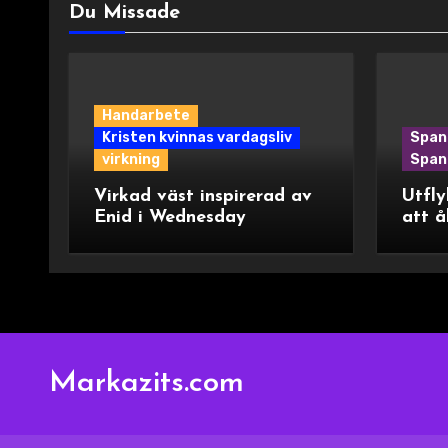
Du Missade
Handarbete
Kristen kvinnas vardagsliv
Span
virkning
Spani
Virkad väst inspirerad av
Utfly
Enid i Wednesday
att å
Markazits.com