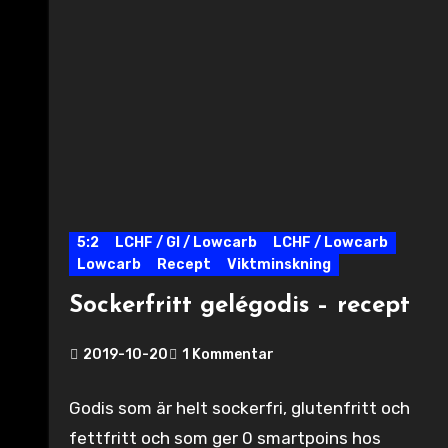
5:2
LCHF / GI / Lowcarb
LCHF / Lowcarb
Lowcarb
Recept
Viktminskning
Sockerfritt gelégodis – recept
2019-10-20
1 Kommentar
Godis som är helt sockerfri, glutenfritt och
fettfritt och som ger 0 smartpoins hos