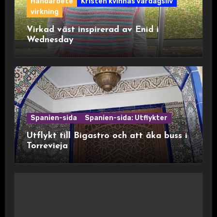
Handarbete
Kristen kvinnas vardagsliv
virkning
Virkad väst inspirerad av Enid i
Wednesday
Spanien-sida
Spanien-sida: Utflykter
Utflykt till Bigastro och att åka buss i
Torrevieja