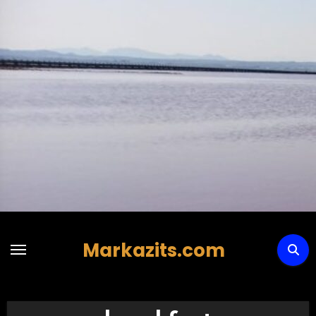
Hoppa
till
innehåll
Markazits.com