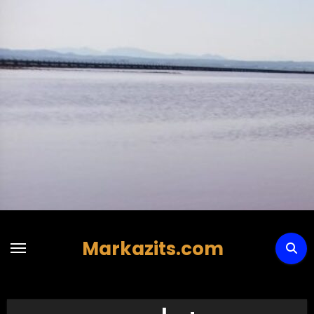
Hoppa
till
innehåll
Markazits.com