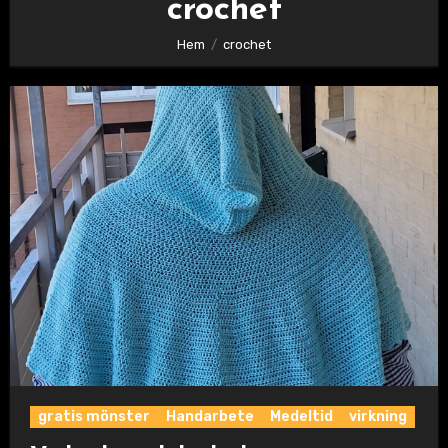
crochet
Hem
crochet
gratis mönster
Handarbete
Medeltid
virkning