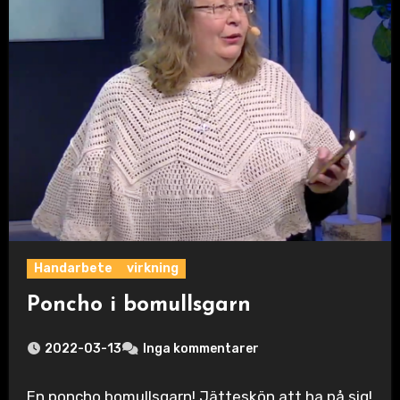
Handarbete
virkning
Poncho i bomullsgarn
2022-03-13
Inga kommentarer
En poncho bomullsgarn! Jätteskön att ha på sig!