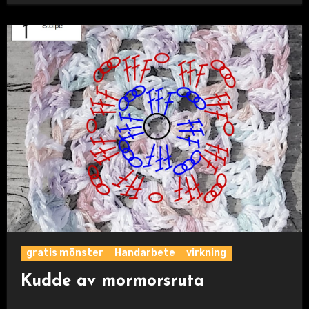
gratis mönster
Handarbete
virkning
Kudde av mormorsruta