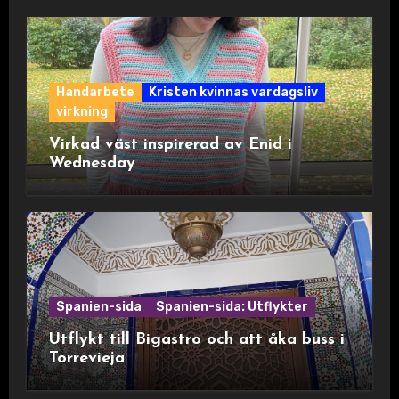
Handarbete
Kristen kvinnas vardagsliv
virkning
Virkad väst inspirerad av Enid i
Wednesday
Spanien-sida
Spanien-sida: Utflykter
Utflykt till Bigastro och att åka buss i
Torrevieja