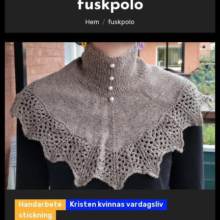
fuskpolo
Hem
fuskpolo
Handarbete
Kristen kvinnas vardagsliv
stickning