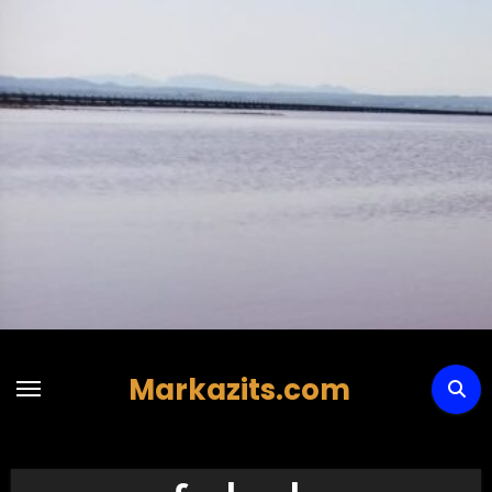
Hoppa
till
innehåll
Markazits.com