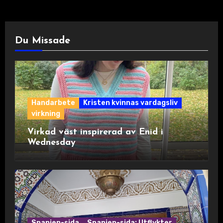
Du Missade
Handarbete
Kristen kvinnas vardagsliv
virkning
Virkad väst inspirerad av Enid i
Wednesday
Spanien-sida
Spanien-sida: Utflykter