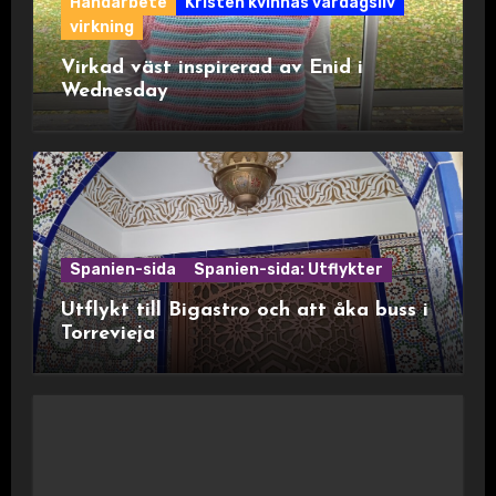
Handarbete
Kristen kvinnas vardagsliv
virkning
Virkad väst inspirerad av Enid i
Wednesday
Spanien-sida
Spanien-sida: Utflykter
Utflykt till Bigastro och att åka buss i
Torrevieja