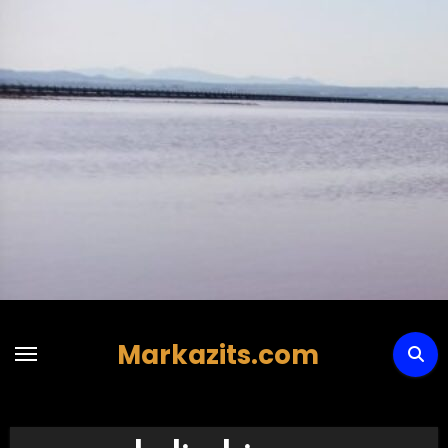
Hoppa
till
innehåll
Markazits.com