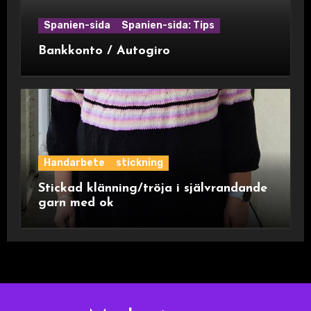
Spanien-sida
Spanien-sida: Tips
Bankkonto / Autogiro
Handarbete
stickning
Stickad klänning/tröja i självrandande
garn med ok