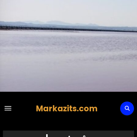
Hoppa
till
innehåll
Markazits.com