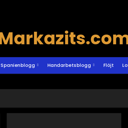
Markazits.co
Spanienblogg
Handarbetsblogg
Flöjt
L