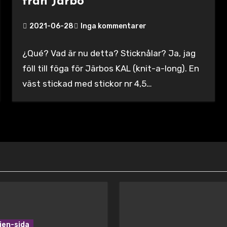
från Järbo
2021-06-28
Inga kommentarer
¿Qué? Vad är nu detta? Sticknålar? Ja, jag
föll till föga för Järbos KAL (knit-a-long). En
väst stickad med stickor nr 4,5…
ien-sida