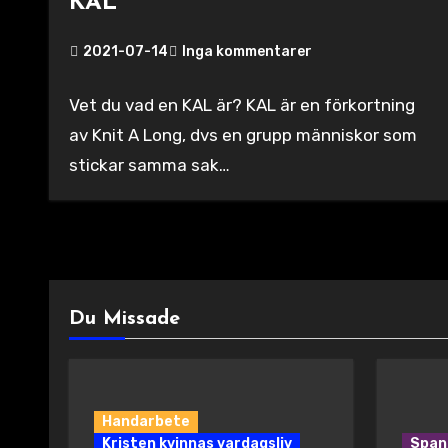
KAL
2021-07-14
Inga kommentarer
Vet du vad en KAL är? KAL är en förkortning
av Knit A Long, dvs en grupp människor som
stickar samma sak…
Du Missade
Handarbete
Kristen kvinnas vardagsliv
Span