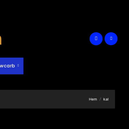
m
owcarb
Hem
kal