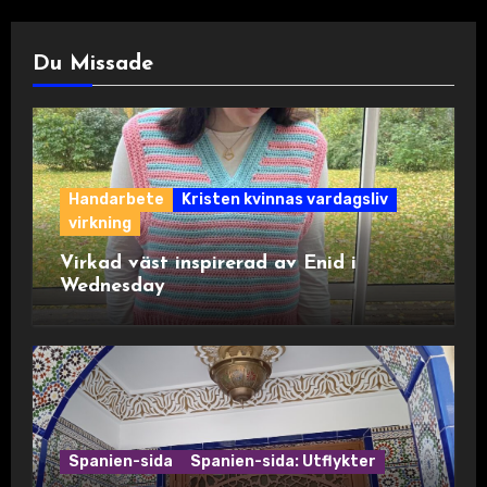
Du Missade
Handarbete
Kristen kvinnas vardagsliv
virkning
Virkad väst inspirerad av Enid i
Wednesday
Spanien-sida
Spanien-sida: Utflykter