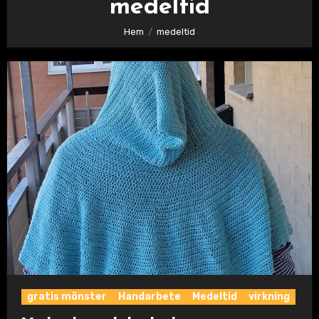
medeltid
Hem
medeltid
gratis mönster
Handarbete
Medeltid
virkning