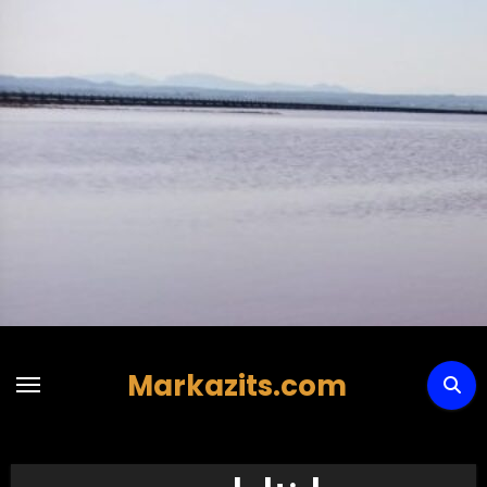
Hoppa
till
innehåll
Markazits.com