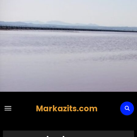
Hoppa
till
innehåll
Markazits.com