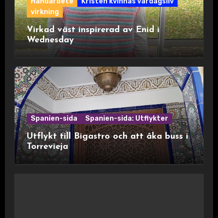
Handarbete
Kristen kvinnas vardagsliv
virkning
Virkad väst inspirerad av Enid i
Wednesday
Spanien-sida
Spanien-sida: Utflykter
Utflykt till Bigastro och att åka buss i
Torrevieja