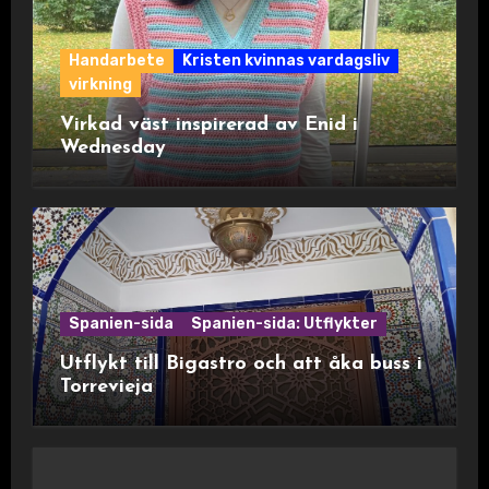
Handarbete
Kristen kvinnas vardagsliv
virkning
Virkad väst inspirerad av Enid i
Wednesday
Spanien-sida
Spanien-sida: Utflykter
Utflykt till Bigastro och att åka buss i
Torrevieja