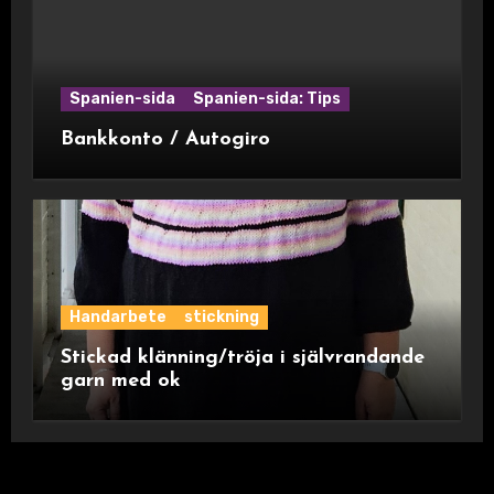
Spanien-sida
Spanien-sida: Tips
Bankkonto / Autogiro
Handarbete
stickning
Stickad klänning/tröja i självrandande
garn med ok