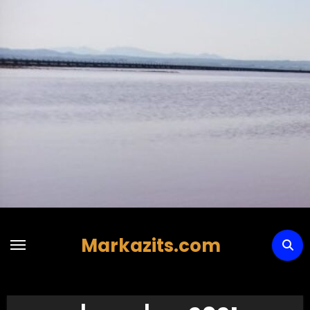
Hoppa
till
innehåll
Markazits.com