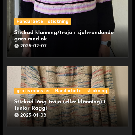
Handarbete
stickning
Stickad klänning/tröja i självrandande
garn med ok
2025-02-07
gratis mönster
Handarbete
stickning
Stickad lång tröja (eller klänning) i
Junior Raggi
2025-01-08