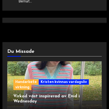
Bernat…
Du Missade
Handarbete
Kristen kvinnas vardagsliv
virkning
Virkad väst inspirerad av Enid i
Wednesday