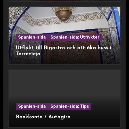
Spanien-sida
Spanien-sida: Utflykter
Utflykt till Bigastro och att åka buss i
Torrevieja
Spanien-sida
Spanien-sida: Tips
Bankkonto / Autogiro