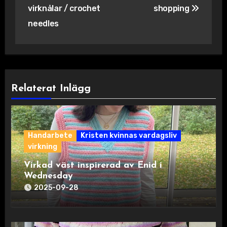
virknålar / crochet
shopping
needles
Relaterat Inlägg
Handarbete
Kristen kvinnas vardagsliv
virkning
Virkad väst inspirerad av Enid i
Wednesday
2025-09-28