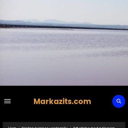
Hoppa
till
innehåll
Markazits.com