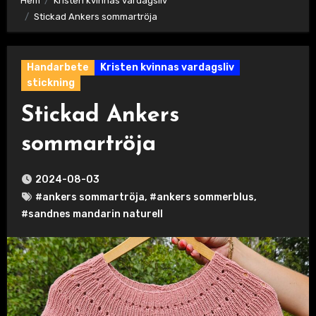
Hem
Kristen kvinnas vardagsliv
Stickad Ankers sommartröja
Handarbete
Kristen kvinnas vardagsliv
stickning
Stickad Ankers
sommartröja
2024-08-03
#ankers sommartröja
,
#ankers sommerblus
,
#sandnes mandarin naturell