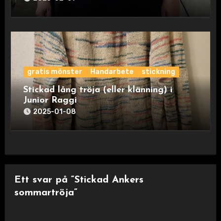
gratis mönster
Handarbete
stickning
Stickad lång tröja (eller klänning) i
Junior Raggi
2025-01-08
Ett svar på “Stickad Ankers
sommartröja”