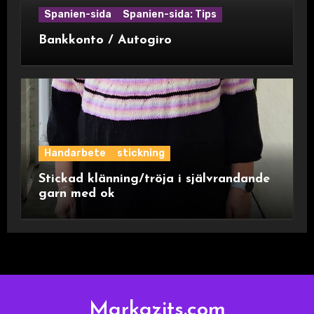
Spanien-sida
Spanien-sida: Tips
Bankkonto / Autogiro
Handarbete
stickning
Stickad klänning/tröja i självrandande
garn med ok
Markazits.com