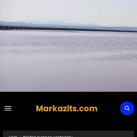
Hoppa
till
innehåll
Markazits.com