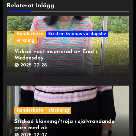
Relaterat Inlägg
Handarbete
Kristen kvinnas vardagsliv
virkning
Virkad väst inspirerad av Enid i
Wednesday
2025-09-28
Handarbete
stickning
Stickad klänning/tröja i självrandande
garn med ok
2025-02-07