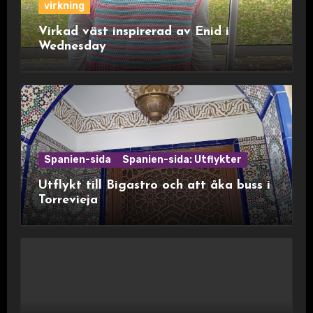
virkning
Virkad väst inspirerad av Enid i
Wednesday
Spanien-sida
Spanien-sida: Utflykter
Utflykt till Bigastro och att åka buss i
Torrevieja