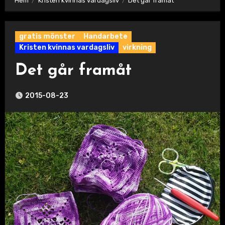
Hem
Kristen kvinnas vardagsliv
Det går framåt
gratis mönster
Handarbete
Kristen kvinnas vardagsliv
virkning
Det går framåt
2015-08-23