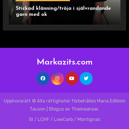
Stickad klänning/tröja i självrandande
garn med ok
Markazits.com
Upphovsrätt © Alla rättigheter förbehålles Maria Edblom
Tauson
|
Blogus
av
Themeansar
.
GI / LCHF / LowCarb / Montignac