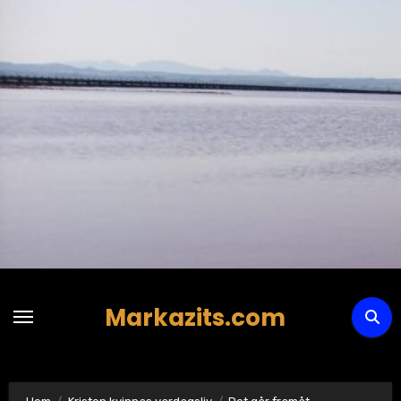
Hoppa
till
innehåll
Markazits.com