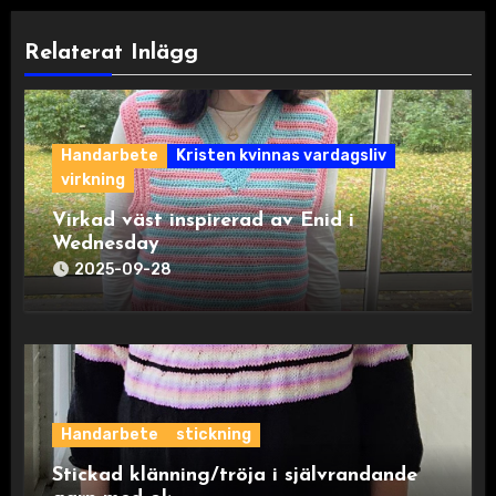
Relaterat Inlägg
Handarbete
Kristen kvinnas vardagsliv
virkning
Virkad väst inspirerad av Enid i
Wednesday
2025-09-28
Handarbete
stickning
Stickad klänning/tröja i självrandande