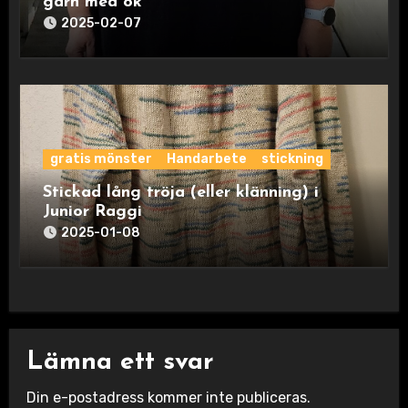
garn med ok
2025-02-07
gratis mönster
Handarbete
stickning
Stickad lång tröja (eller klänning) i
Junior Raggi
2025-01-08
Lämna ett svar
Din e-postadress kommer inte publiceras.