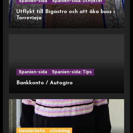
Spanien-sida
Spanien-sida: Utflykter
Utflykt till Bigastro och att åka buss i
Torrevieja
Spanien-sida
Spanien-sida: Tips
Bankkonto / Autogiro
Handarbete
stickning