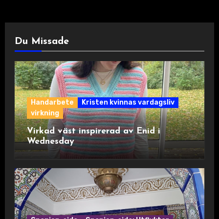
Du Missade
Handarbete
Kristen kvinnas vardagsliv
virkning
Virkad väst inspirerad av Enid i
Wednesday