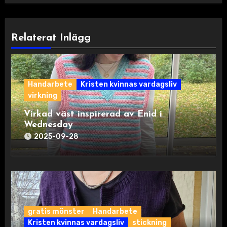
Relaterat Inlägg
Handarbete
Kristen kvinnas vardagsliv
virkning
Virkad väst inspirerad av Enid i
Wednesday
2025-09-28
gratis mönster
Handarbete
Kristen kvinnas vardagsliv
stickning