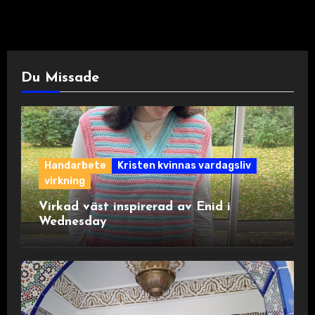
Du Missade
Handarbete
Kristen kvinnas vardagsliv
virkning
Virkad väst inspirerad av Enid i
Wednesday