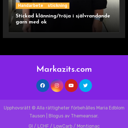
Handarbete
stickning
Stickad klänning/tröja i självrandande
garn med ok
Markazits.com
Upphovsrätt © Alla rättigheter förbehålles Maria Edblom
Tauson
|
Blogus
av
Themeansar
.
GI / LCHF / LowCarb / Montignac