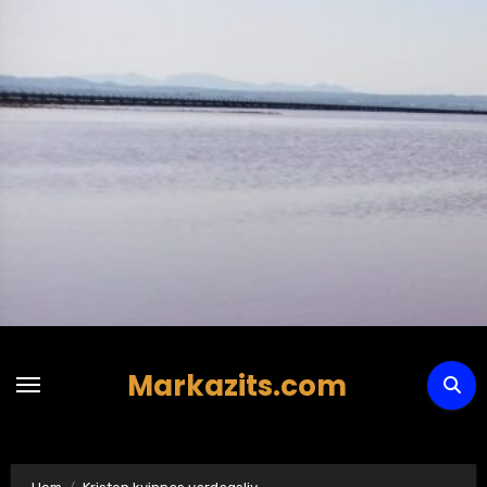
Hoppa
till
innehåll
Markazits.com