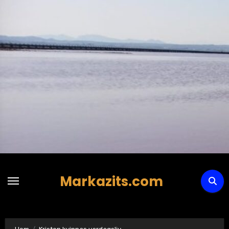
Hoppa
till
innehåll
Markazits.com