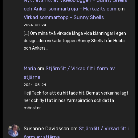
Nytt avsnitt av videobloggen – Sunny Shells
och Anker sommartröja – Markazits.com
om
Virkad sommartopp – Sunny Shells
2024-08-24
[…] Om mina två virkade långa vida klänningar i egen
design, den virkade toppen Sunny Shells från Hobbii
och Ankers…
Maria
om
Stjärnfilt / Virkad filt i form av
stjärna
2024-08-24
Hej! Tack för att du hittade hit. Bernat verkar ha lagt
ner och flyttat in hos Yarnspiration och detta
mönster…
Susanne Davidsson
om
Stjärnfilt / Virkad filt i
form av stjärna