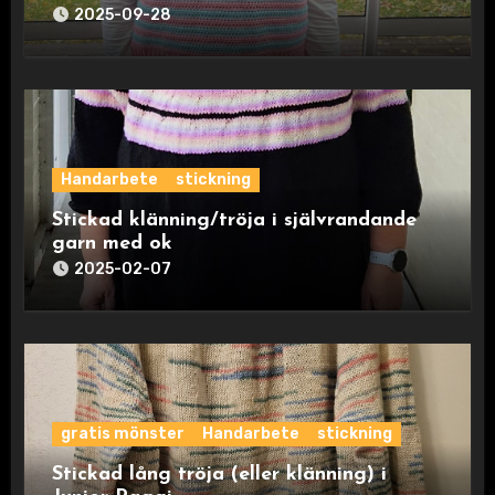
2025-09-28
Handarbete
stickning
Stickad klänning/tröja i självrandande
garn med ok
2025-02-07
gratis mönster
Handarbete
stickning
Stickad lång tröja (eller klänning) i