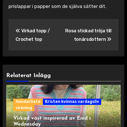
prislappar i papper som de själva sätter dit.
Inläggsnavigering
Virkad topp /
Rosa stickad tröja till
Crochet top
tonårsdottern
Relaterat Inlägg
Handarbete
Kristen kvinnas vardagsliv
virkning
Virkad väst inspirerad av Enid i
Wednesday