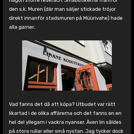
någon större reserach: Småbutikerna framför
den s.k. Muren (där man säljer stickade tröjor
direkt innanför stadsmuren på Müürivahe) hade
alla garner.
Vad fanns det då att köpa? Utbudet var rätt
likartad i de olika affärerna och det fanns en en
hel del yllegarn i vackra nyanser. Även lin såldes
på stora rullar eller små nystan. Jag tycker dock