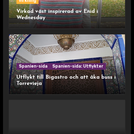
virkning
Virkad väst inspirerad av Enid i
Wednesday
Spanien-sida
Spanien-sida: Utflykter
Utflykt till Bigastro och att åka buss i
Torrevieja