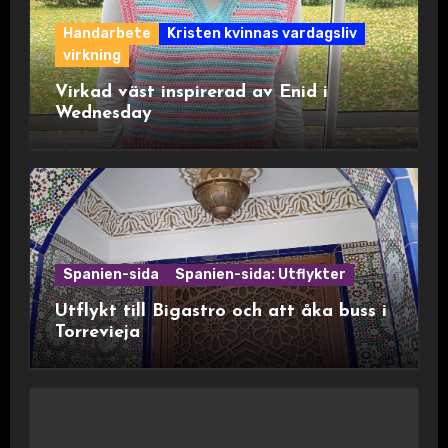
Handarbete
Kristen kvinnas vardagsliv
virkning
Virkad väst inspirerad av Enid i
Wednesday
Spanien-sida
Spanien-sida: Utflykter
Utflykt till Bigastro och att åka buss i
Torrevieja