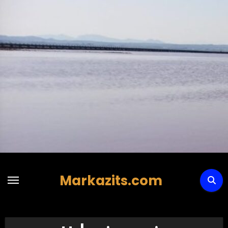
Hoppa
till
innehåll
Markazits.com