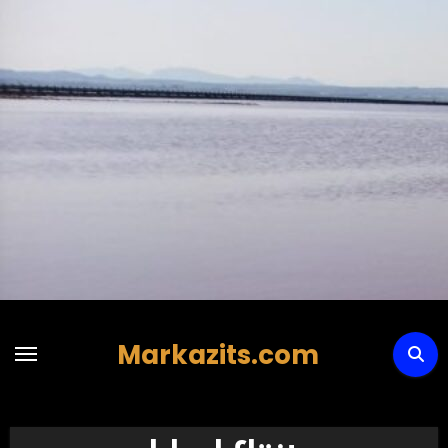
Hoppa
till
innehåll
Markazits.com