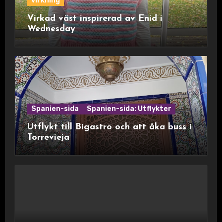
virkning
Virkad väst inspirerad av Enid i
Wednesday
Spanien-sida
Spanien-sida: Utflykter
Utflykt till Bigastro och att åka buss i
Torrevieja