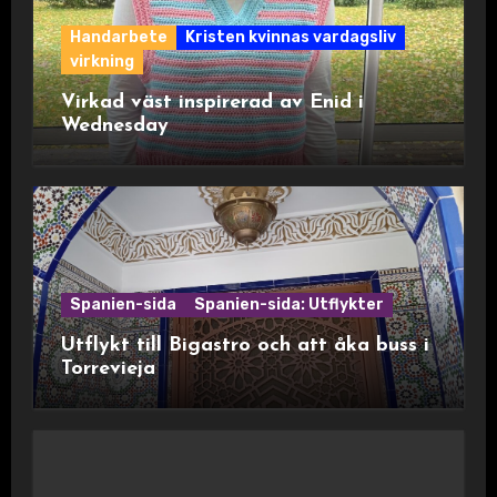
Handarbete
Kristen kvinnas vardagsliv
virkning
Virkad väst inspirerad av Enid i
Wednesday
Spanien-sida
Spanien-sida: Utflykter
Utflykt till Bigastro och att åka buss i
Torrevieja