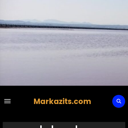
Hoppa
till
innehåll
Markazits.com