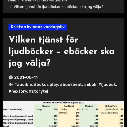
Hem
Kristen kvinnas vardagsliv
Vilken tjänst för ljudböcker – eböcker ska jag välja?
Kristen kvinnas vardagsliv
Vilken tjänst för
ljudböcker – eböcker ska
jag välja?
2021-08-11
#audible
,
#bokus play
,
#bookbeat
,
#ebok
,
#ljudbok
,
#nextory
,
#storytel