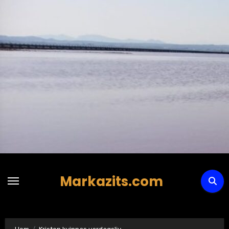
Hoppa
till
innehåll
Markazits.com