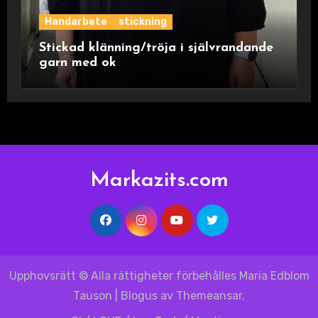
Handarbete
stickning
Stickad klänning/tröja i självrandande
garn med ok
Markazits.com
Upphovsrätt © Alla rättigheter förbehålles Maria Edblom
Tauson
|
Blogus
av
Themeansar
.