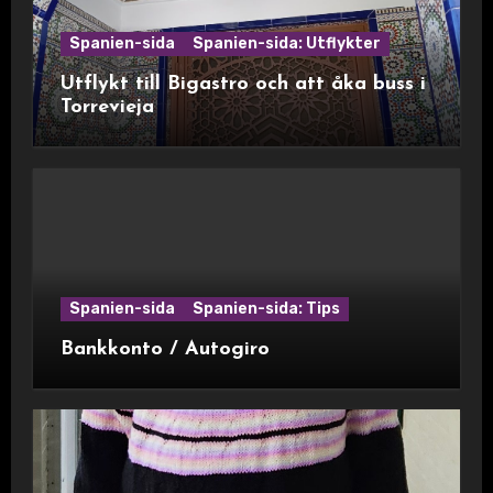
Spanien-sida
Spanien-sida: Utflykter
Utflykt till Bigastro och att åka buss i
Torrevieja
Spanien-sida
Spanien-sida: Tips
Bankkonto / Autogiro