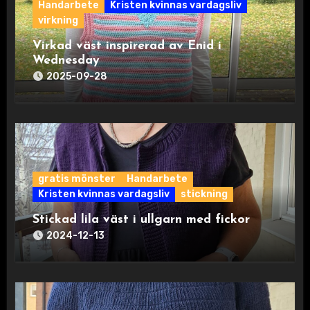
Handarbete
Kristen kvinnas vardagsliv
virkning
Virkad väst inspirerad av Enid i
Wednesday
2025-09-28
gratis mönster
Handarbete
Kristen kvinnas vardagsliv
stickning
Stickad lila väst i ullgarn med fickor
2024-12-13