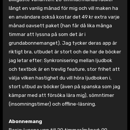
långt en vanlig månad för mig och vill maken ha
en användare också kostar det 49 kr extra varje
månad oavsett paket (han får då lika många
timmar att lyssna på som det är i
grundabonnemanget). Jag tycker deras app är
riktigt bra, utbudet är stort och de har de böcker
jag letar efter: Synkronisering mellan ljudbok
och textbok är en trevlig feature, stor frihet att
välja vilken hastighet du vill höra ljudboken i,
stort utbud av böcker (även på spanska som jag
kämpar med att försöka lära mig), sömntimer
(insomningstimer) och offline-läsning.
Abonnemang
Basic: Lyssna upp till 20 timmar/månad: 99