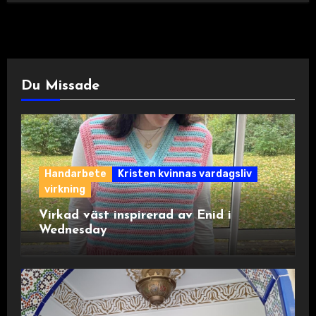
Du Missade
Handarbete
Kristen kvinnas vardagsliv
virkning
Virkad väst inspirerad av Enid i
Wednesday