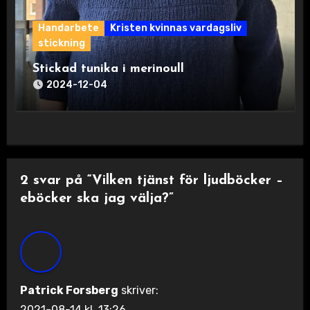
Handarbete
Kristen kvinnas vardagsliv
stickning
Stickad tunika i merinoull
2024-12-04
2 svar på “Vilken tjänst för ljudböcker –
eböcker ska jag välja?”
Patrick Forsberg
skriver:
2021-08-14 kl. 13:26