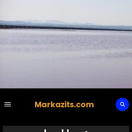
Hoppa
till
innehåll
Markazits.com