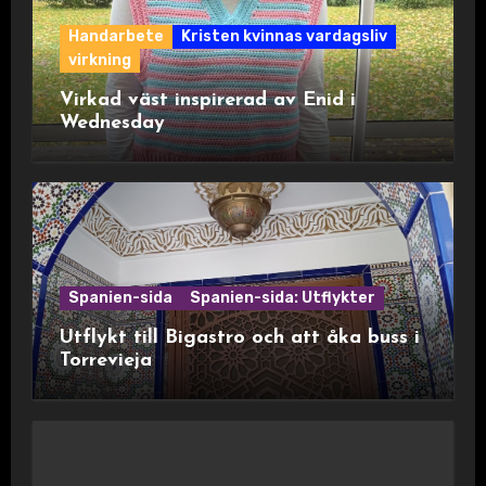
Handarbete
Kristen kvinnas vardagsliv
virkning
Virkad väst inspirerad av Enid i
Wednesday
Spanien-sida
Spanien-sida: Utflykter
Utflykt till Bigastro och att åka buss i
Torrevieja