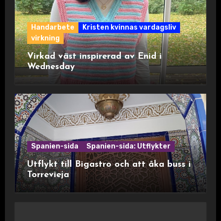
Handarbete
Kristen kvinnas vardagsliv
virkning
Virkad väst inspirerad av Enid i
Wednesday
Spanien-sida
Spanien-sida: Utflykter
Utflykt till Bigastro och att åka buss i
Torrevieja