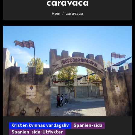
caravaca
Hem
caravaca
Kristen kvinnas vardagsliv
Spanien-sida
Spanien-sida: Utflykter