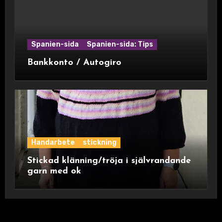
Spanien-sida
Spanien-sida: Tips
Bankkonto / Autogiro
Handarbete
stickning
Stickad klänning/tröja i självrandande
garn med ok