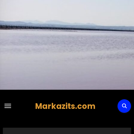
Hoppa
till
innehåll
Markazits.com