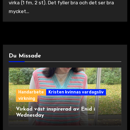
virka (1 fm, 2 st). Det fyller bra och det ser bra
mycket…
Du Missade
Handarbete
Kristen kvinnas vardagsliv
virkning
Virkad väst inspirerad av Enid i
Wednesday