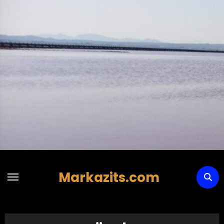
Hoppa
till
innehåll
Markazits.com