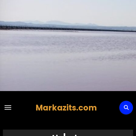
Hoppa
till
innehåll
Markazits.com