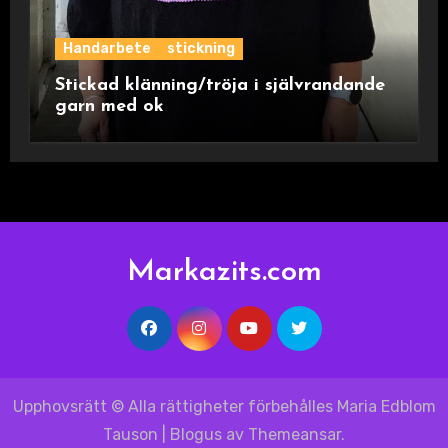
Handarbete
stickning
Stickad klänning/tröja i självrandande
garn med ok
Markazits.com
Upphovsrätt © Alla rättigheter förbehålles Maria Edblom
Tauson
|
Blogus
av
Themeansar
.