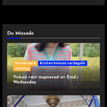
Du Missade
Handarbete
Kristen kvinnas vardagsliv
virkning
Virkad väst inspirerad av Enid i
Wednesday