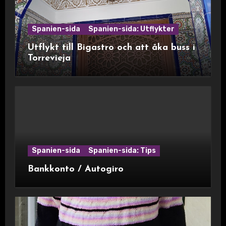
Spanien-sida
Spanien-sida: Utflykter
Utflykt till Bigastro och att åka buss i
Torrevieja
Spanien-sida
Spanien-sida: Tips
Bankkonto / Autogiro