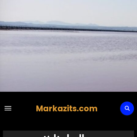
Hoppa
till
innehåll
Markazits.com