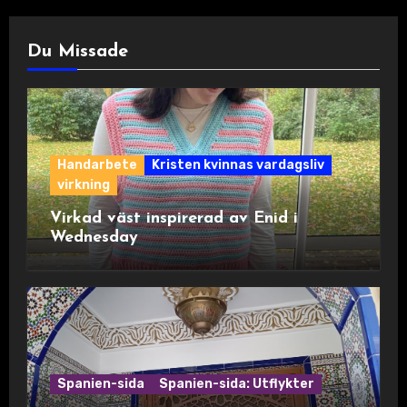
Du Missade
Handarbete
Kristen kvinnas vardagsliv
virkning
Virkad väst inspirerad av Enid i
Wednesday
Spanien-sida
Spanien-sida: Utflykter