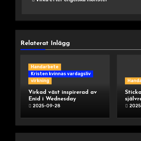
Relaterat Inlägg
Handarbete
Kristen kvinnas vardagsliv
virkning
Hand
Virkad väst inspirerad av
Sticka
Enid i Wednesday
själv
ok
2025-09-28
2025