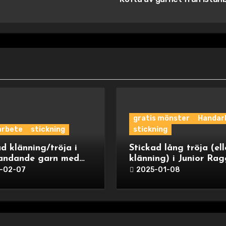
gratis mönster
Handar
arbete
stickning
stickning
d klänning/tröja i
Stickad lång tröja (ell
randande garn med
klänning) i Junior Rag
-02-07
2025-01-08