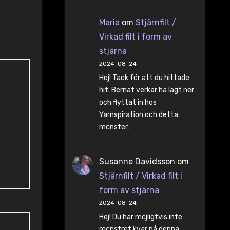
Maria
om
Stjärnfilt /
Virkad filt i form av
stjärna
2024-08-24
Hej! Tack för att du hittade
hit. Bernat verkar ha lagt ner
och flyttat in hos
Yarnspiration och detta
mönster…
Susanne Davidsson
om
Stjärnfilt / Virkad filt i
form av stjärna
2024-08-24
Hej! Du har möjligtvis inte
mönstret kvar på denna