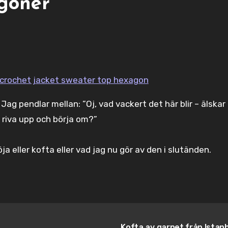
agoner
. Jag pendlar mellan: ”Oj, vad vackert det här blir – älskar
t riva upp och börja om?”
a eller kofta eller vad jag nu gör av den i slutänden.
Kofta av garnet från Istan