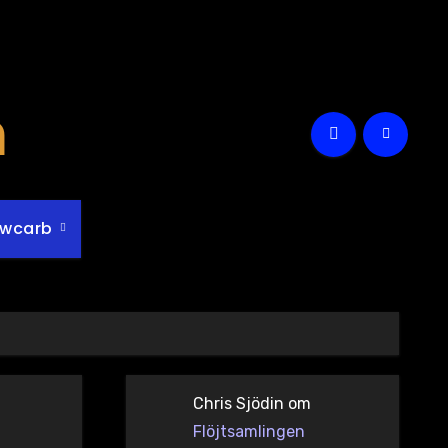
m
owcarb
Chris Sjödin
om
Flöjtsamlingen