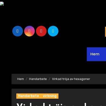
Hoppa
till
innehåll
Hem
Hem
Handarbete
Virkad tröja av hexagoner
Handarbete
virkning