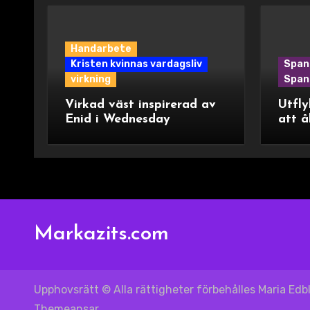
Handarbete
Kristen kvinnas vardagsliv
Span
virkning
Spani
Virkad väst inspirerad av
Utfly
Enid i Wednesday
att å
Markazits.com
Upphovsrätt © Alla rättigheter förbehålles Maria Ed
Themeansar
.