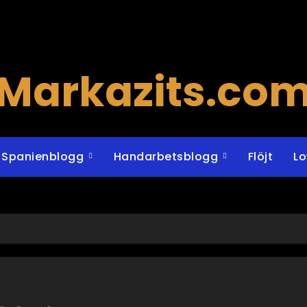
Markazits.co
Spanienblogg
Handarbetsblogg
Flöjt
L