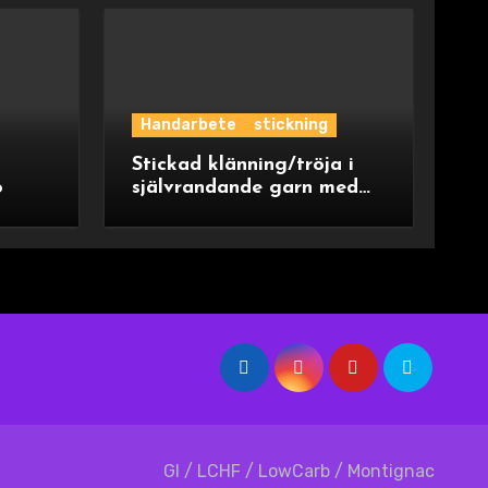
Handarbete
stickning
Stickad klänning/tröja i
o
självrandande garn med
ok
GI / LCHF / LowCarb / Montignac