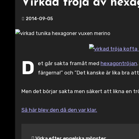
Virkad tröja av hex
2014-09-05
D
et går sakta framåt med
hexagontröjan
färgerna!” och ”Det kanske är lika bra at
Men det börjar sakta men säkert att likna en tröj
Så här blev den då den var klar.
Inläggsnavigering
Virka efter engelska mönster