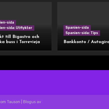
ien-sida
Spanien-sida
en-sida: Utflykter
Spanien-sida: Tips
kt till Bigastro och
ka buss i Torrevieja
Bankkonto / Autogir
blom Tauson
|
Blogus
av