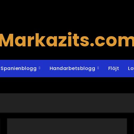
Markazits.co
Spanienblogg
Handarbetsblogg
Flöjt
L