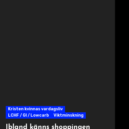
Kristen kvinnas vardagsliv
LCHF / GI / Lowcarb
Viktminskning
Ibland känns shoppingen