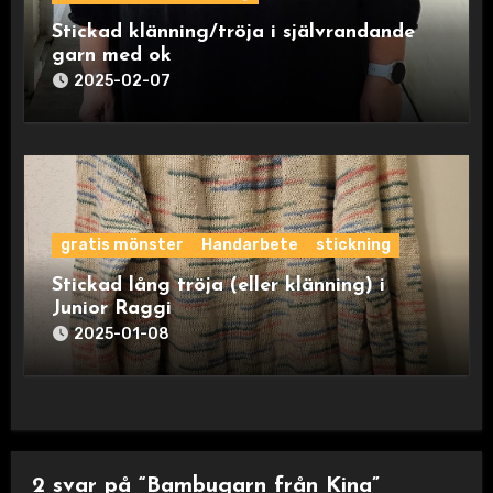
Stickad klänning/tröja i självrandande
garn med ok
2025-02-07
gratis mönster
Handarbete
stickning
Stickad lång tröja (eller klänning) i
Junior Raggi
2025-01-08
2 svar på “Bambugarn från Kina”