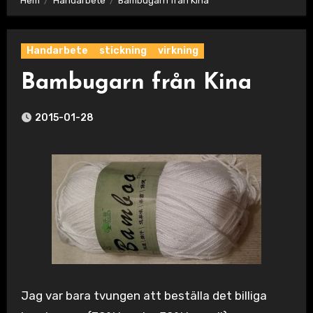
Hem
Handarbete
Bambugarn från Kina
Handarbete
stickning
virkning
Bambugarn från Kina
2015-01-28
Jag var bara tvungen att beställa det billiga