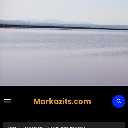
Hoppa
till
innehåll
Markazits.com