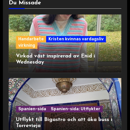
Du Missade
Handarbete
Kristen kvinnas vardagsliv
virkning
Virkad väst inspirerad av Enid i
Wednesday
Spanien-sida
Spanien-sida: Utflykter
Utflykt till Bigastro och att åka buss i
Torrevieja