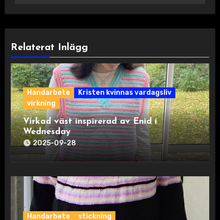
Relaterat Inlägg
Handarbete
Kristen kvinnas vardagsliv
virkning
Virkad väst inspirerad av Enid i
Wednesday
2025-09-28
Handarbete
stickning