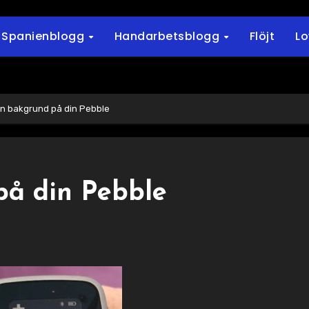
Spanienblogg
Handarbetsblogg
Flöjt
L
n bakgrund på din Pebble
på din Pebble