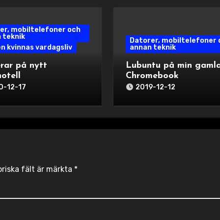
er, mobiltelefoner och
 teknik
Datorer, mobiltelefoner 
en kvinnas vardagsliv
annan teknik
rar på nytt
Lubuntu på min gaml
otell
Chromebook
0-12-17
2019-12-12
oriska fält är märkta
*