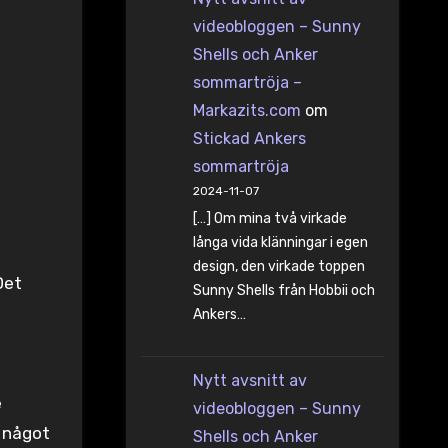
videobloggen – Sunny
Shells och Anker
sommartröja –
Markazits.com
om
Stickad Ankers
sommartröja
2024-11-07
[…] Om mina två virkade
långa vida klänningar i egen
design, den virkade toppen
Det
Sunny Shells från Hobbii och
Ankers…
Nytt avsnitt av
e
videobloggen – Sunny
a något
Shells och Anker