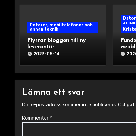
Dator
annan
Datorer, mobiltelefoner och
annan teknik
Krist
Flyttat bloggen till ny
Funde
leverantör
webbh
2023-05-14
202
Lämna ett svar
Din e-postadress kommer inte publiceras.
Obligat
Kommentar
*