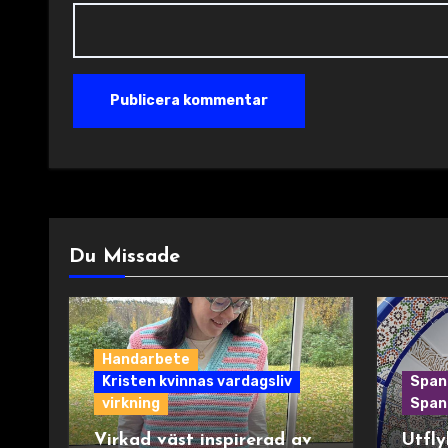
Du Missade
Handarbete
Kristen kvinnas vardagsliv
Span
virkning
Spani
Virkad väst inspirerad av
Utfly