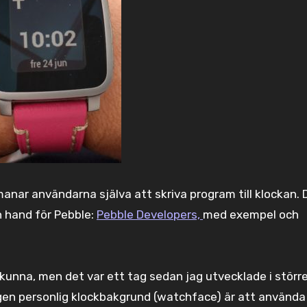
nar användarna själva att skriva program till klockan. 
en hand för Pebble:
Pebble Developers,
med exempel och
 kunna, men det var ett tag sedan jag utvecklade i störr
egen personlig klockbakgrund (watchface) är att använd