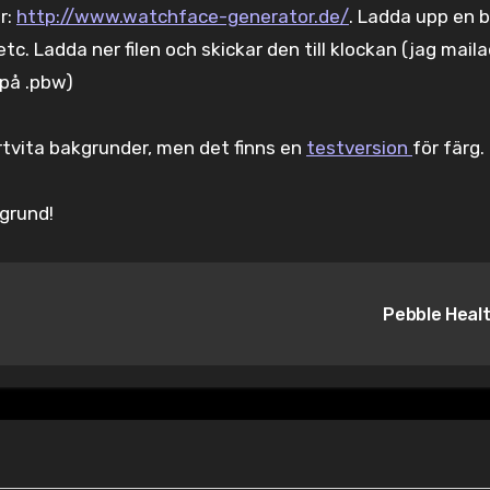
r:
http://www.watchface-generator.de/
. Ladda upp en b
c. Ladda ner filen och skickar den till klockan (jag maila
 på .pbw)
rtvita bakgrunder, men det finns en
testversion
för färg.
kgrund!
Pebble Heal