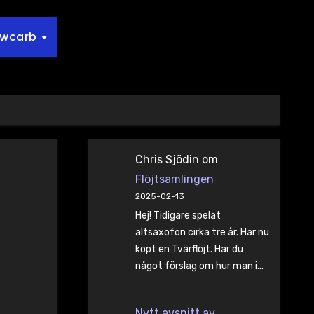
owcarb
Chris Sjödin
om
Flöjtsamlingen
2025-02-13
Hej! Tidigare spelat
altsaxofon cirka tre år. Har nu
köpt en Tvärflöjt. Har du
något förslag om hur man i…
Nytt avsnitt av