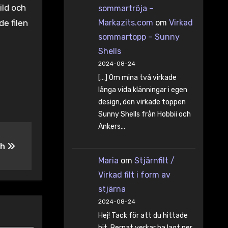
ild och
sommartröja –
de filen
Markazits.com
om
Virkad
sommartopp – Sunny
Shells
2024-08-24
[…] Om mina två virkade
långa vida klänningar i egen
design, den virkade toppen
Sunny Shells från Hobbii och
Ankers…
th
Maria
om
Stjärnfilt /
Virkad filt i form av
stjärna
2024-08-24
Hej! Tack för att du hittade
hit. Bernat verkar ha lagt ner