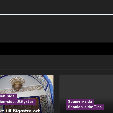
ien-sida
Spanien-sida
en-sida: Utflykter
Spanien-sida: Tips
kt till Bigastro och