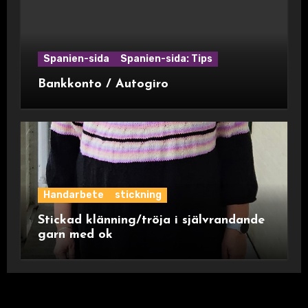
Spanien-sida
Spanien-sida: Tips
Bankkonto / Autogiro
Handarbete
stickning
Stickad klänning/tröja i självrandande
garn med ok