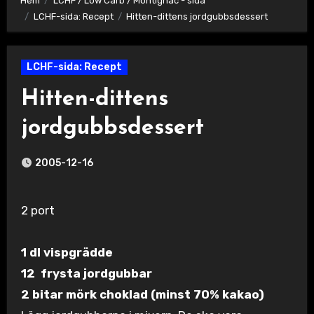
Hem
LCHF / Low Carb / Montignac - sida
LCHF-sida: Recept
Hitten-dittens jordgubbsdessert
LCHF-sida: Recept
Hitten-dittens
jordgubbsdessert
2005-12-16
2 port
1 dl vispgrädde
12 frysta jordgubbar
2 bitar mörk choklad (minst 70% kakao)