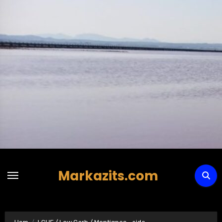
Hoppa
till
innehåll
Markazits.com