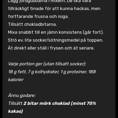
Lägg jordgubbarna i mixern. De ska vara
tillräckligt tinade för att kunna hackas, men
fortfarande frusna och isiga.
Tillsätt chokladbitarna.
Mixa snabbt till en jämn konsistens (går fort).
Strö ev. lite socker/sötningsmedel på toppen.
Ät direkt eller ställ i frysen och ät senare.
Varje portion ger (utan tillsatt socker):
18 g fett, 7 g kolhydrater, 1 g proteiner, 188
kalorier
Ännu godare:
Tillsätt
2 bitar mörk choklad (minst 70%
kakao)