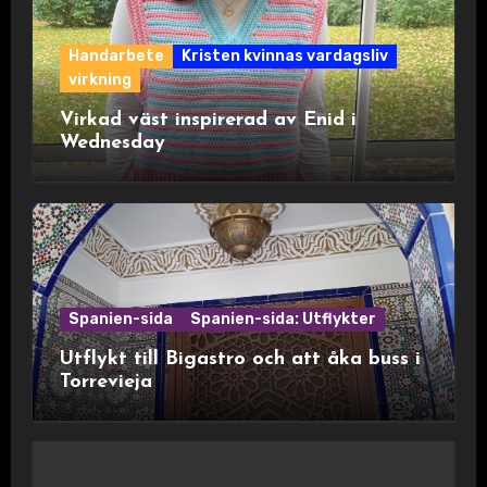
Handarbete
Kristen kvinnas vardagsliv
virkning
Virkad väst inspirerad av Enid i
Wednesday
Spanien-sida
Spanien-sida: Utflykter
Utflykt till Bigastro och att åka buss i
Torrevieja