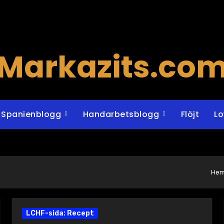
Markazits.co
Spanienblogg
Handarbetsblogg
Flöjt
L
He
LCHF-sida: Recept