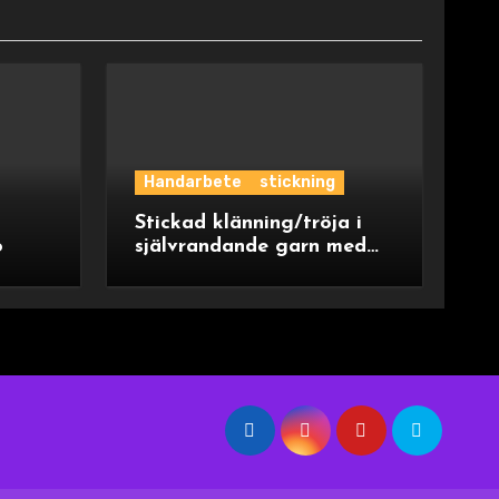
Handarbete
stickning
Stickad klänning/tröja i
o
självrandande garn med
ok