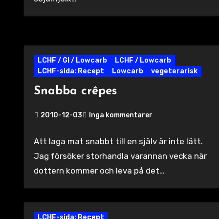
LCHF / GI / Lowcarb
LCHF / Lowcarb
LCHF-sida: Recept
Lowcarb
vegeterarisk
Snabba crêpes
2010-12-03
Inga kommentarer
Att laga mat snabbt till en själv är inte lätt.
Jag försöker storhandla varannan vecka när
dottern kommer och leva på det…
LCHF-sida: Recept