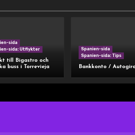
ien-sida
Spanien-sida
en-sida: Utflykter
Spanien-sida: Tips
kt till Bigastro och
ka buss i Torrevieja
Bankkonto / Autogir