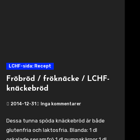
LCHF-sida: Recept
Fröbröd / fröknäcke / LCHF-
knäckebröd
2014-12-31
Inga kommentarer
Dessa tunna spöda knäckebröd är både
glutenfria och laktosfria. Blanda: 1 dl
oskalade sesamfrö 1 dl pumpakärnor 1 dl