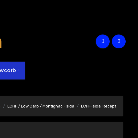
m
owcarb
m
LCHF / Low Carb / Montignac - sida
LCHF-sida: Recept