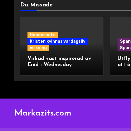
Du Missade
Handarbete
Kristen kvinnas vardagsliv
Span
virkning
Spani
Virkad väst inspirerad av
Utfly
Enid i Wednesday
att å
Markazits.com