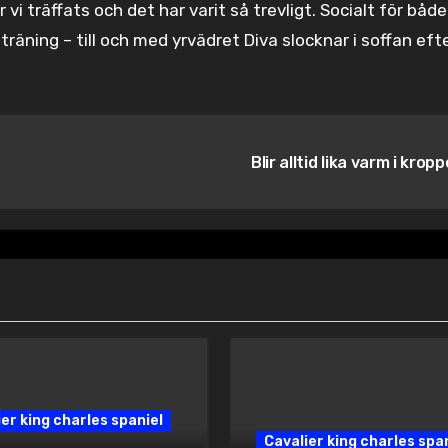
vi träffats och det har varit så trevligt. Socialt för båd
s träning – till och med yrvädret Diva slocknar i soffan eft
Blir alltid lika varm i krop
er king charles spaniel
Cavalier king charles spa