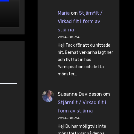
Maria
om
Stjärnfilt /
Virkad filt i form av
stjärna
2024-08-24
Hej! Tack för att du hittade
hit. Bernat verkar ha lagt ner
och flyttat in hos
Yarnspiration och detta
mönster…
Susanne Davidsson
om
Stjärnfilt / Virkad filt i
form av stjärna
2024-08-24
Hej! Du har möjligtvis inte
mönstret kvar på denna