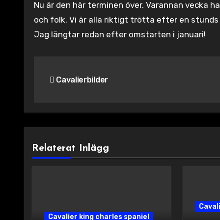
Nu är den här terminen över. Varannan vecka har 
och folk. Vi är alla riktigt trötta efter en stund
Jag längtar redan efter omstarten i januari!
Inläggsnavigering
Cavalierbilder
Relaterat Inlägg
Cavali
Cavalier king charles spaniel