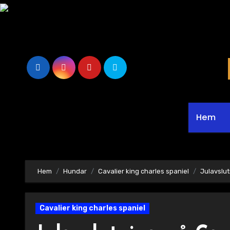
Hoppa
till
innehåll
Hem
Hem
Hundar
Cavalier king charles spaniel
Julavslut
Cavalier king charles spaniel