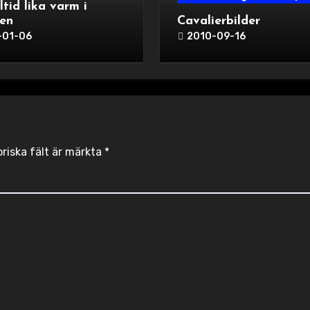
lltid lika varm i
en
Cavalierbilder
-01-06
2010-09-16
oriska fält är märkta
*