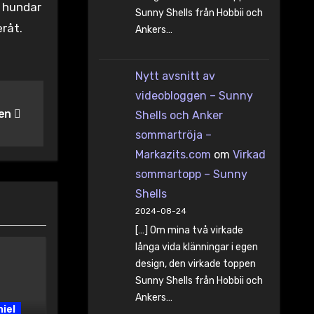
e hundar
Sunny Shells från Hobbii och
eråt.
Ankers…
Nytt avsnitt av
videobloggen – Sunny
pen
Shells och Anker
sommartröja –
Markazits.com
om
Virkad
sommartopp – Sunny
Shells
2024-08-24
[…] Om mina två virkade
långa vida klänningar i egen
design, den virkade toppen
Sunny Shells från Hobbii och
Ankers…
niel