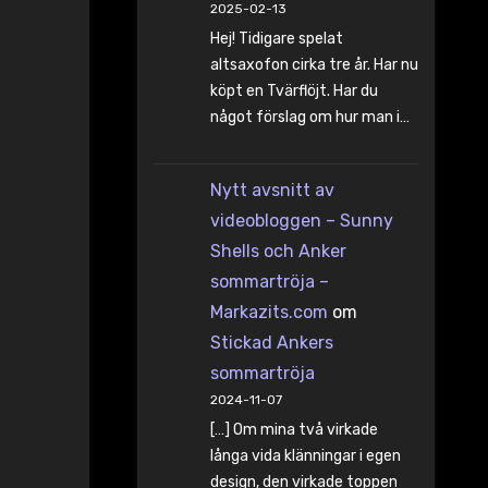
2025-02-13
Hej! Tidigare spelat
altsaxofon cirka tre år. Har nu
köpt en Tvärflöjt. Har du
något förslag om hur man i…
Nytt avsnitt av
videobloggen – Sunny
Shells och Anker
sommartröja –
Markazits.com
om
Stickad Ankers
sommartröja
2024-11-07
[…] Om mina två virkade
långa vida klänningar i egen
design, den virkade toppen