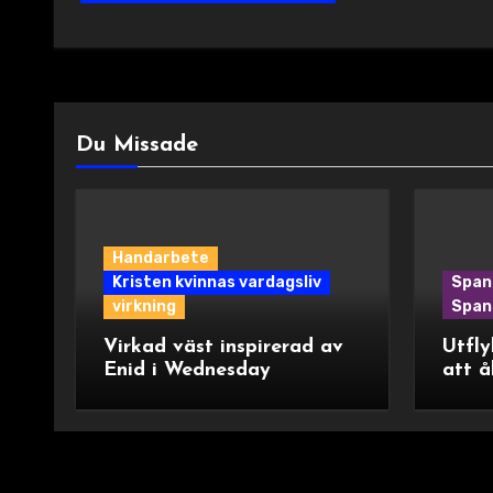
Du Missade
Handarbete
Kristen kvinnas vardagsliv
Span
virkning
Spani
Virkad väst inspirerad av
Utfly
Enid i Wednesday
att å