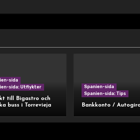
ien-sida
Spanien-sida
en-sida: Utflykter
Spanien-sida: Tips
kt till Bigastro och
ka buss i Torrevieja
Bankkonto / Autogir