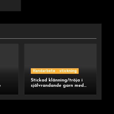
Handarbete
stickning
Stickad klänning/tröja i
o
självrandande garn med
ok