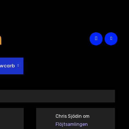
m
owcarb
Chris Sjödin
om
Flöjtsamlingen