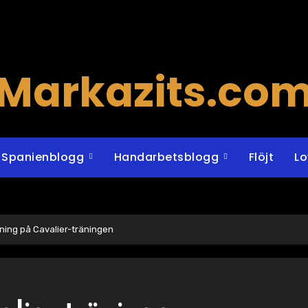
Markazits.co
Spanienblogg
Handarbetsblogg
Flöjt
L
ning på Cavalier-träningen