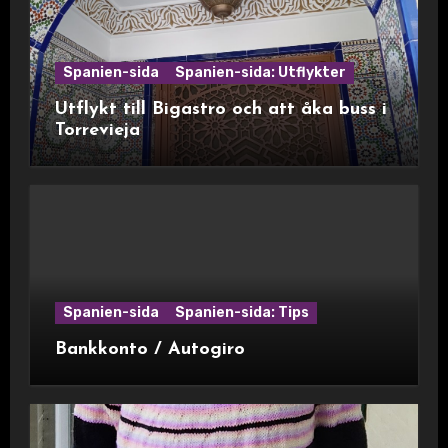
Spanien-sida
Spanien-sida: Utflykter
Utflykt till Bigastro och att åka buss i
Torrevieja
Spanien-sida
Spanien-sida: Tips
Bankkonto / Autogiro