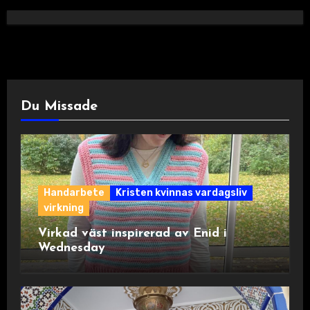
Du Missade
Handarbete
Kristen kvinnas vardagsliv
virkning
Virkad väst inspirerad av Enid i
Wednesday