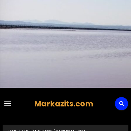
Hoppa
till
innehåll
Markazits.com