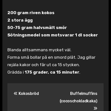
200 gram riven kokos
2 stora ägg
50-75 gram halvsmält smör
Sötningsmedel som motsvarar 1 dl socker
Blanda alltsammans mycket väl.
Forma små bollar på en smord plåt. Jag gillar
rejäla kakor och får ut ca 15 stycken.
Grädda i
175 grader, ca 15 minuter
.
Inläggsnavigering
Kokosbröd
Buffelmuffins
(cocoschokladkaka)