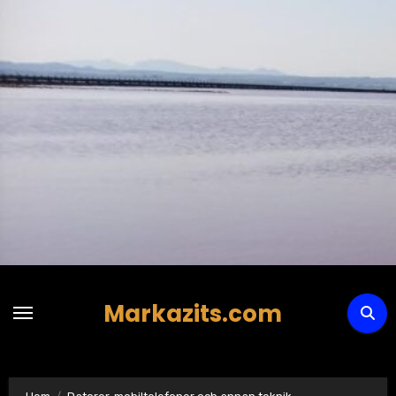
Hoppa
till
innehåll
Markazits.com