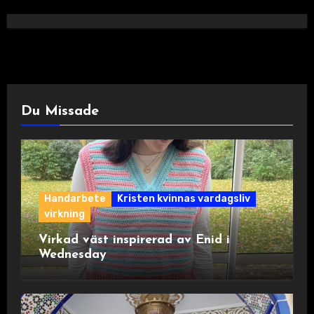
Du Missade
Handarbete
Kristen kvinnas vardagsliv
virkning
Virkad väst inspirerad av Enid i
Wednesday