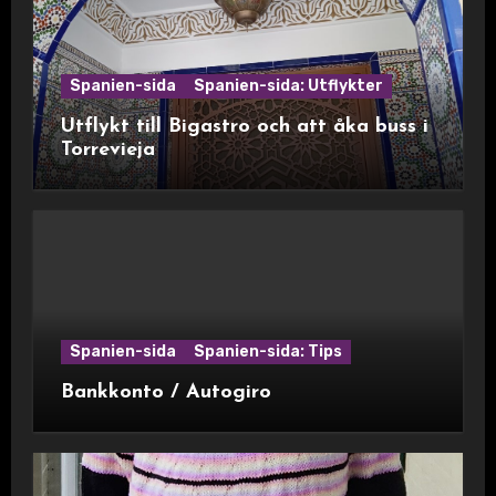
Spanien-sida
Spanien-sida: Utflykter
Utflykt till Bigastro och att åka buss i
Torrevieja
Spanien-sida
Spanien-sida: Tips
Bankkonto / Autogiro