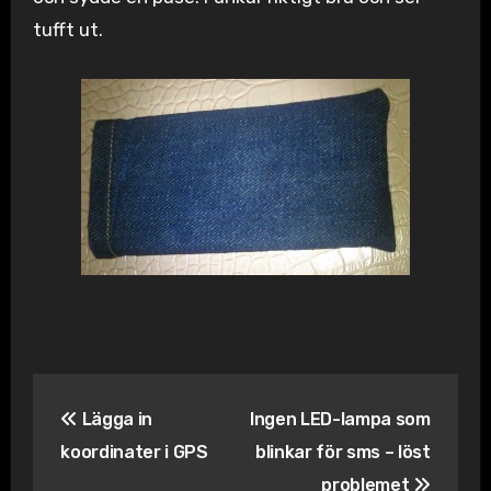
tufft ut.
Inläggsnavigering
Lägga in
Ingen LED-lampa som
koordinater i GPS
blinkar för sms – löst
problemet