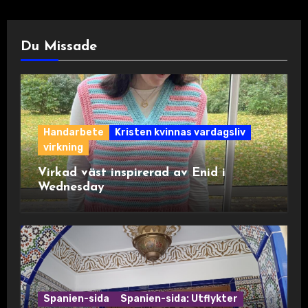
Du Missade
Handarbete
Kristen kvinnas vardagsliv
virkning
Virkad väst inspirerad av Enid i
Wednesday
Spanien-sida
Spanien-sida: Utflykter