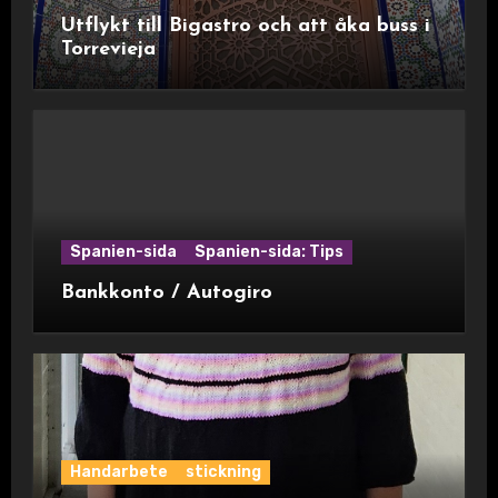
Utflykt till Bigastro och att åka buss i
Torrevieja
Spanien-sida
Spanien-sida: Tips
Bankkonto / Autogiro
Handarbete
stickning