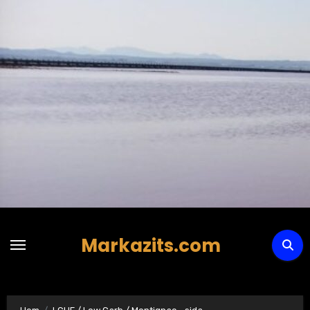
Hoppa
till
innehåll
Markazits.com