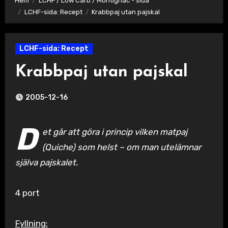
Hem
LCHF / Low Carb / Montignac - sida
LCHF-sida: Recept
Krabbpaj utan pajskal
LCHF-sida: Recept
Krabbpaj utan pajskal
2005-12-16
D
et går att göra i princip vilken matpaj
(Quiche) som helst – om man utelämnar
själva pajskalet.
4 port
Fyllning: