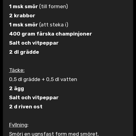
1 msk smör
(till formen)
2 krabbor
1 msk smör
(att steka i)
400 gram färska champinjoner
Salt och vitpeppar
2 dl grädde
Täcke:
0,5 dl grädde + 0,5 dl vatten
2 ägg
Salt och vitpeppar
2 d riven ost
Fyllning
:
Smörj en ugnsfast form med smöret.