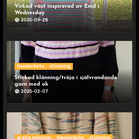
Virkad väst inspirerad av Enid i
Wednesday
2025-09-28
Handarbete
stickning
Stickad klänning/tröja i självrandande
garn med ok
2025-02-07
gratis mönster
Handarbete
stickning