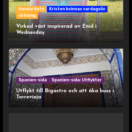
Handarbete
Kristen kvinnas vardagsliv
virkning
Virkad väst inspirerad av Enid i
Wednesday
Spanien-sida
Spanien-sida: Utflykter
Utflykt till Bigastro och att åka buss i
Torrevieja