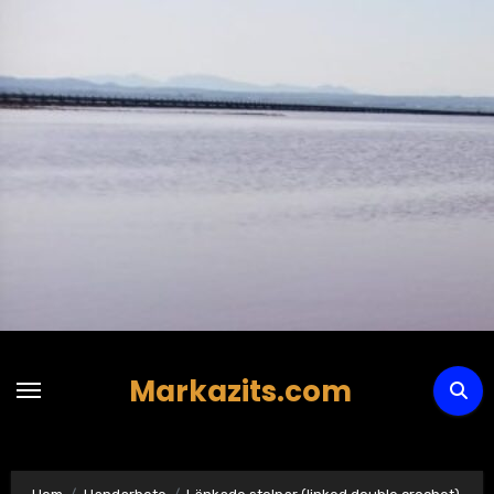
Hoppa
till
innehåll
Markazits.com