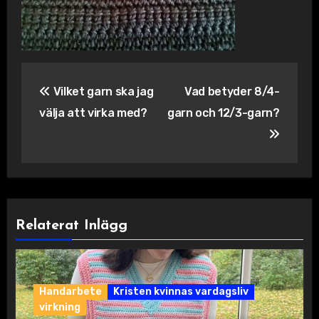
Inläggsnavigering
Vilket garn ska jag
Vad betyder 8/4-
välja att virka med?
garn och 12/3-garn?
Relaterat Inlägg
Handarbete
Kristen kvinnas vardagsliv
virkning