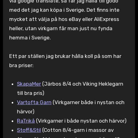
via google translate, så får jag hålla till godo
med det jag kan köpa i Sverige. Det finns inte
mycket att välja på hos eBay eller AliExpress
heller, utan virkgarn får man just nu fynda
hemma i Sverige.
Ett par ställen jag brukar hålla koll på som har
bra priser:
SkapaMer
(Järbos 8/4 och Viking Heklegarn
till bra pris)
Vartofta Garn
(Virkgarner både i nystan och
härvor)
RaTrikå
(Virkgarner i både nystan och härvor)
Stoff&Stil
(Cotton 8/4-garn i massor av