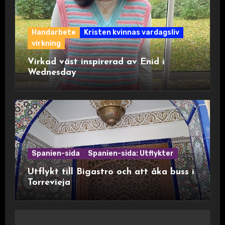
Handarbete
Kristen kvinnas vardagsliv
virkning
Virkad väst inspirerad av Enid i
Wednesday
Spanien-sida
Spanien-sida: Utflykter
Utflykt till Bigastro och att åka buss i
Torrevieja