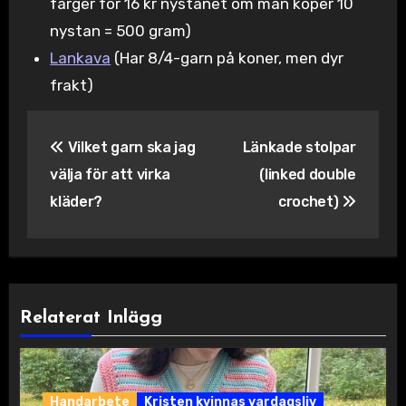
färger för 16 kr nystanet om man köper 10
nystan = 500 gram)
Lankava
(Har 8/4-garn på koner, men dyr
frakt)
Inläggsnavigering
Vilket garn ska jag
Länkade stolpar
välja för att virka
(linked double
kläder?
crochet)
Relaterat Inlägg
Handarbete
Kristen kvinnas vardagsliv