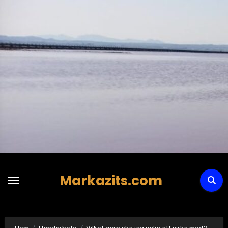
Hoppa
till
innehåll
Markazits.com