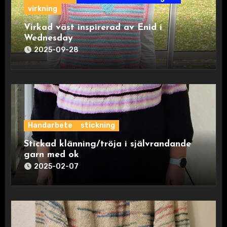
virkning
Virkad väst inspirerad av Enid i
Wednesday
2025-09-28
Handarbete
stickning
Stickad klänning/tröja i självrandande
garn med ok
2025-02-07