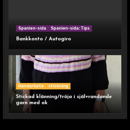
Spanien-sida
Spanien-sida: Tips
Bankkonto / Autogiro
Handarbete
stickning
Stickad klänning/tröja i självrandande
garn med ok