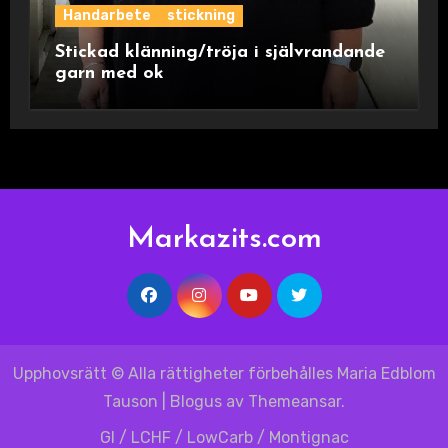
Handarbete
stickning
Stickad klänning/tröja i självrandande
garn med ok
Markazits.com
Upphovsrätt © Alla rättigheter förbehålles Maria Edblom
Tauson
|
Blogus
av
Themeansar
.
GI / LCHF / LowCarb / Montignac