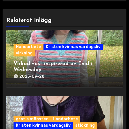
Relaterat Inlägg
Handarbete
Kristen kvinnas vardagsliv
virkning
Virkad väst inspirerad av Enid i
Wednesday
2025-09-28
gratis mönster
Handarbete
Kristen kvinnas vardagsliv
stickning