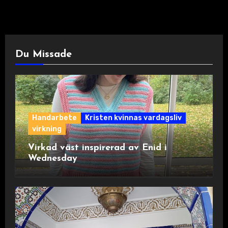
Du Missade
Handarbete
Kristen kvinnas vardagsliv
virkning
Virkad väst inspirerad av Enid i
Wednesday