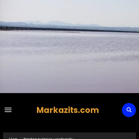
Hoppa
till
innehåll
Markazits.com