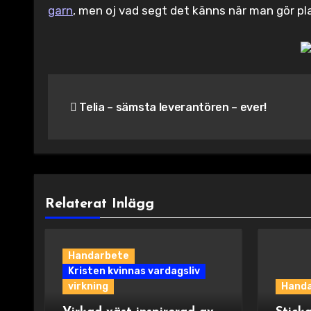
garn
, men oj vad segt det känns när man gör plag
Inläggsnavigering
Telia – sämsta leverantören – ever!
Relaterat Inlägg
Handarbete
Kristen kvinnas vardagsliv
virkning
Hand