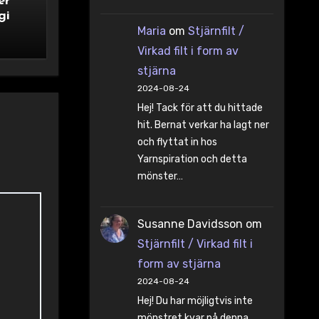
er
gi
Maria
om
Stjärnfilt /
Virkad filt i form av
stjärna
2024-08-24
Hej! Tack för att du hittade
hit. Bernat verkar ha lagt ner
och flyttat in hos
Yarnspiration och detta
mönster…
Susanne Davidsson
om
Stjärnfilt / Virkad filt i
form av stjärna
2024-08-24
Hej! Du har möjligtvis inte
mönstret kvar på denna