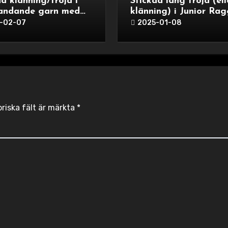
d klänning/tröja i
Stickad lång tröja (ell
randande garn med
klänning) i Junior Rag
-02-07
2025-01-08
oriska fält är märkta
*