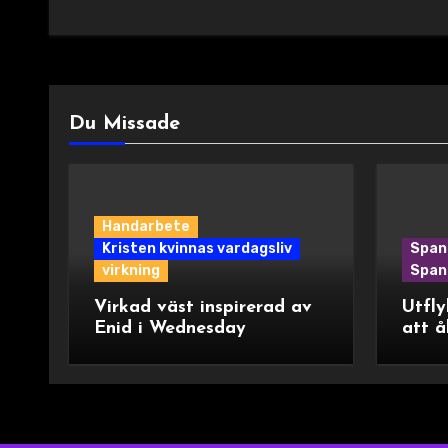
Du Missade
Handarbete
Kristen kvinnas vardagsliv
Span
virkning
Spani
Virkad väst inspirerad av
Utfly
Enid i Wednesday
att å