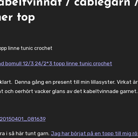
kabeltvinnat / cablégarn 
er top
klart. Denna gång en present till min lillasyster. Virkat är
kat och oerhört vacker glans av det kabeltvinnade garnet.
ra i så här tunt garn.
Jag har börjat på en topp till mig rö