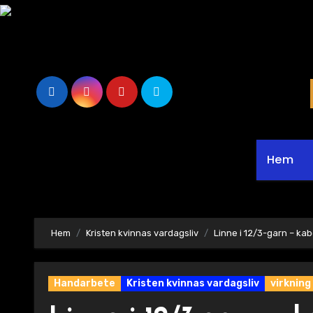
Hoppa
till
innehåll
Hem
Hem
Kristen kvinnas vardagsliv
Linne i 12/3-garn – ka
Handarbete
Kristen kvinnas vardagsliv
virkning