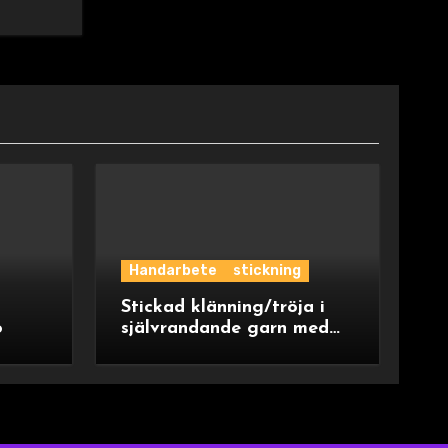
Handarbete
stickning
Stickad klänning/tröja i
o
självrandande garn med
ok