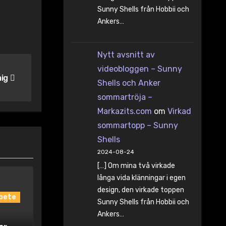
Sunny Shells från Hobbii och
Ankers…
Nytt avsnitt av
videobloggen – Sunny
mig
Shells och Anker
sommartröja –
Markazits.com
om
Virkad
sommartopp – Sunny
Shells
2024-08-24
[…] Om mina två virkade
långa vida klänningar i egen
design, den virkade toppen
bete
Sunny Shells från Hobbii och
Ankers…