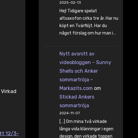
/
2025-02-13
Hej! Tidigare spelat
altsaxofon cirka tre år. Har nu
köpt en Tvärflöjt. Har du
något förslag om hur man i…
Nytt avsnitt av
videobloggen – Sunny
Shells och Anker
sommartröja –
Markazits.com
om
 Virkad
Stickad Ankers
sommartröja
2024-11-07
[…] Om mina två virkade
långa vida klänningar i egen
tt 12/3-
design, den virkade toppen