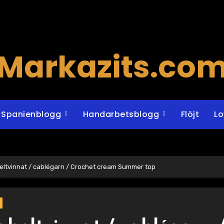
Markazits.co
Spanienblogg
Handarbetsblogg
Flöjt
L
beltvinnat / cablégarn / Crochet cream Summer top