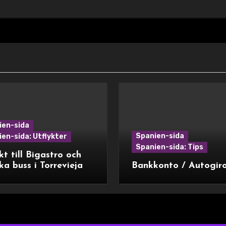
ien-sida
Spanien-sida
en-sida: Utflykter
Spanien-sida: Tips
kt till Bigastro och
ka buss i Torrevieja
Bankkonto / Autogir