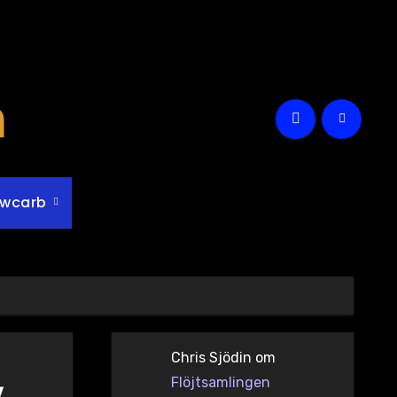
m
owcarb
Chris Sjödin
om
Flöjtsamlingen