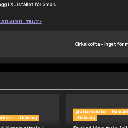
g i XL istället för Small.
Cirkelkofta – inget för 
gratis mönster
Handar
arbete
stickning
stickning