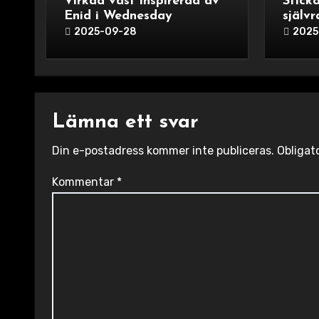
Virkad väst inspirerad av
Sticka
Enid i Wednesday
själv
ok
2025-09-28
2025
Lämna ett svar
Din e-postadress kommer inte publiceras.
Obligat
Kommentar
*