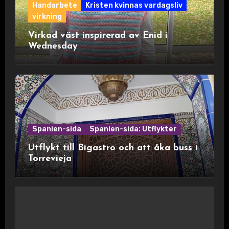
Handarbete
Kristen kvinnas vardagsliv
virkning
Virkad väst inspirerad av Enid i
Wednesday
Spanien-sida
Spanien-sida: Utflykter
Utflykt till Bigastro och att åka buss i
Torrevieja