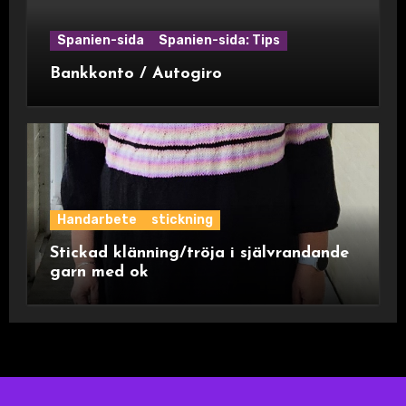
Spanien-sida
Spanien-sida: Tips
Bankkonto / Autogiro
Handarbete
stickning
Stickad klänning/tröja i självrandande
garn med ok