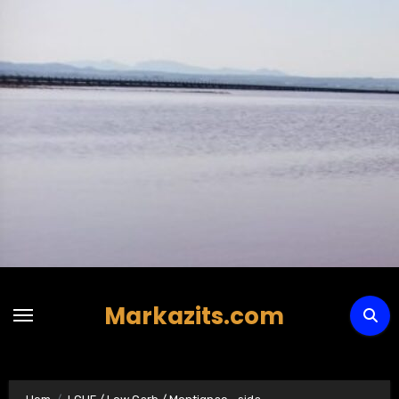
Hoppa
till
innehåll
Markazits.com