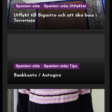
Spanien-sida
Spanien-sida: Utflykter
Utflykt till Bigastro och att åka buss i
Torrevieja
Spanien-sida
Spanien-sida: Tips
Bankkonto / Autogiro