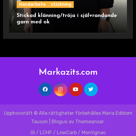
Handarbete
stickning
Stickad klänning/tröja i självrandande
garn med ok
Markazits.com
Upphovsrätt © Alla rättigheter förbehålles Maria Edblom
Tauson
|
Blogus
av
Themeansar
.
GI / LCHF / LowCarb / Montignac