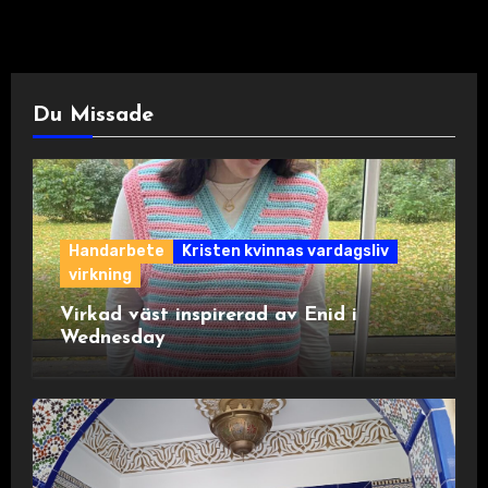
Du Missade
Handarbete
Kristen kvinnas vardagsliv
virkning
Virkad väst inspirerad av Enid i
Wednesday