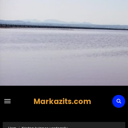
Hoppa
till
innehåll
Markazits.com