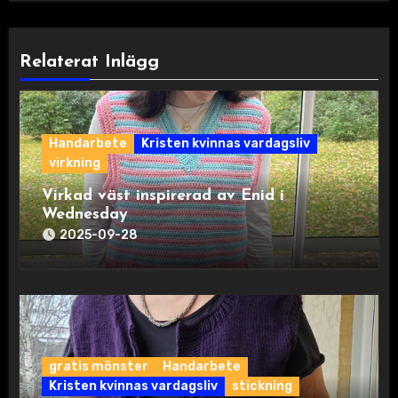
Relaterat Inlägg
Handarbete
Kristen kvinnas vardagsliv
virkning
Virkad väst inspirerad av Enid i
Wednesday
2025-09-28
gratis mönster
Handarbete
Kristen kvinnas vardagsliv
stickning