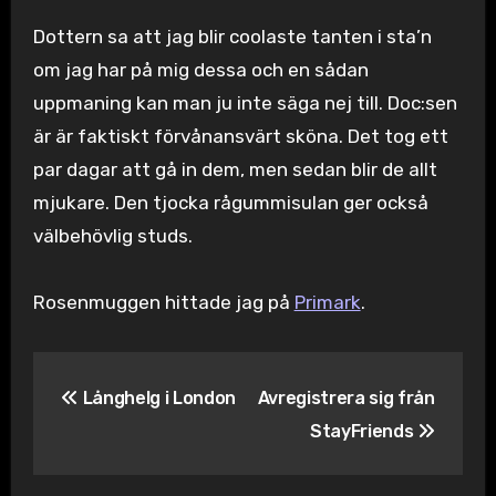
Dottern sa att jag blir coolaste tanten i sta’n
om jag har på mig dessa och en sådan
uppmaning kan man ju inte säga nej till. Doc:sen
är är faktiskt förvånansvärt sköna. Det tog ett
par dagar att gå in dem, men sedan blir de allt
mjukare. Den tjocka rågummisulan ger också
välbehövlig studs.
Rosenmuggen hittade jag på
Primark
.
Inläggsnavigering
Långhelg i London
Avregistrera sig från
StayFriends