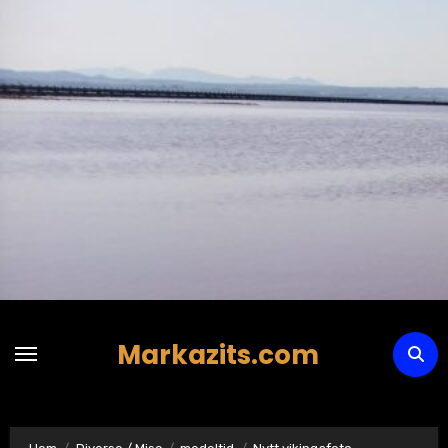
Hoppa
till
innehåll
Markazits.com