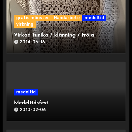
gratis mönster
Handarbete
medeltid
virkning
Virkad tunika / klänning / tröja
2014-06-16
medeltid
Medeltidsfest
2010-02-06