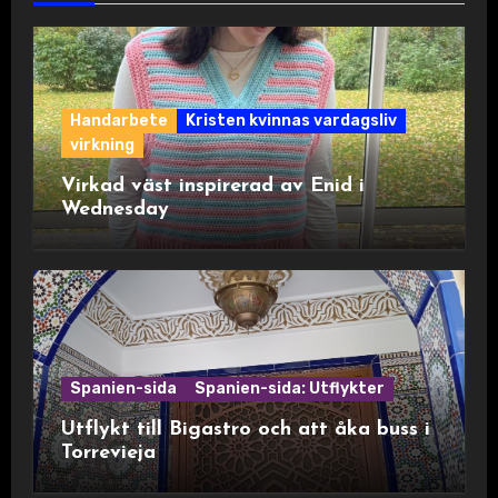
Handarbete
Kristen kvinnas vardagsliv
virkning
Virkad väst inspirerad av Enid i
Wednesday
Spanien-sida
Spanien-sida: Utflykter
Utflykt till Bigastro och att åka buss i
Torrevieja