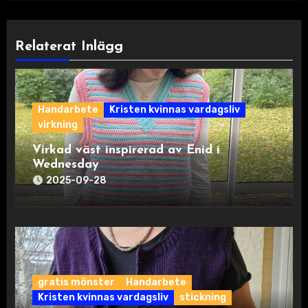
Relaterat Inlägg
Handarbete
Kristen kvinnas vardagsliv
virkning
Virkad väst inspirerad av Enid i
Wednesday
2025-09-28
gratis mönster
Handarbete
Kristen kvinnas vardagsliv
stickning