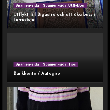
Spanien-sida
Spanien-sida: Utflykter
Utflykt till Bigastro och att åka buss i
Torrevieja
Spanien-sida
Spanien-sida: Tips
Bankkonto / Autogiro