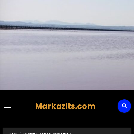
Hoppa
till
innehåll
Markazits.com