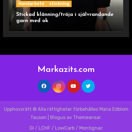
Handarbete
stickning
Stickad klänning/tröja i självrandande
garn med ok
Markazits.com
Upphovsrätt © Alla rättigheter förbehålles Maria Edblom
Tauson
|
Blogus
av
Themeansar
.
GI / LCHF / LowCarb / Montignac