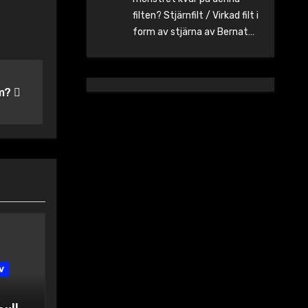
filten? Stjärnfilt / Virkad filt i
form av stjärna av Bernat…
em?
v