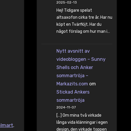
2025-02-13
Hej! Tidigare spelat
altsaxofon cirka tre år. Har nu
köpt en Tvärflöjt. Har du
något förslag om hur man i…
Nytt avsnitt av
videobloggen – Sunny
Shells och Anker
sommartröja –
Markazits.com
om
Stickad Ankers
sommartröja
2024-11-07
[…] Om mina två virkade
långa vida klänningar i egen
lmart
.
design, den virkade toppen