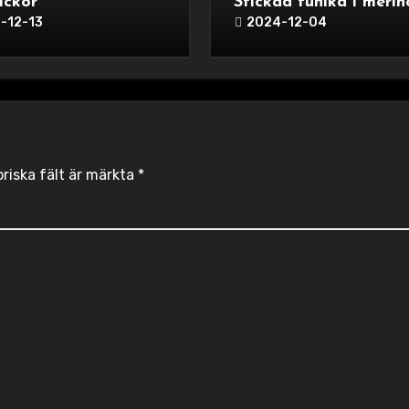
ickor
Stickad tunika i merin
-12-13
2024-12-04
oriska fält är märkta
*