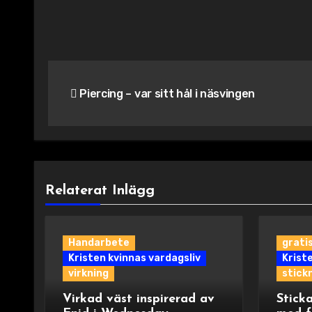
Inläggsnavigering
Piercing – var sitt hål i näsvingen
Relaterat Inlägg
Handarbete
grati
Kristen kvinnas vardagsliv
Krist
virkning
stick
Virkad väst inspirerad av
Sticka