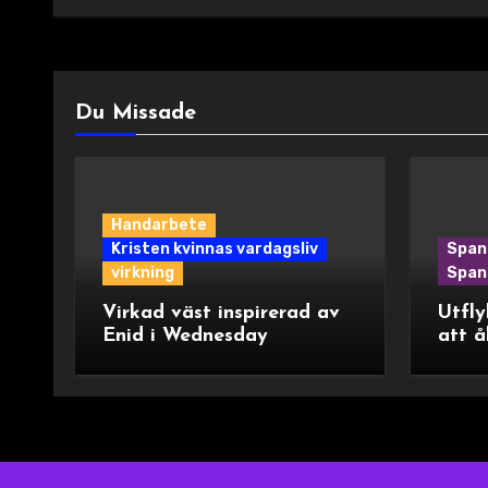
Du Missade
Handarbete
Kristen kvinnas vardagsliv
Span
virkning
Spani
Virkad väst inspirerad av
Utfly
Enid i Wednesday
att å