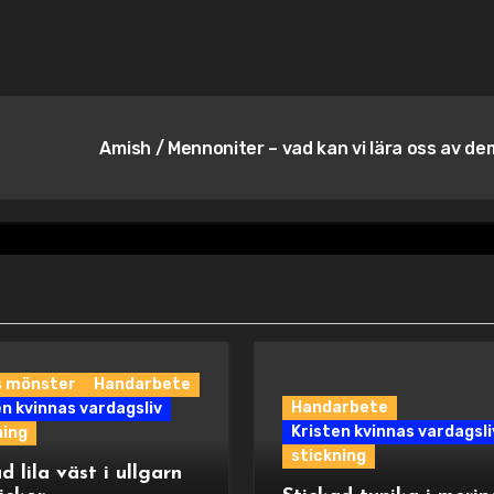
Amish / Mennoniter – vad kan vi lära oss av d
s mönster
Handarbete
Handarbete
en kvinnas vardagsliv
Kristen kvinnas vardagsli
ning
stickning
d lila väst i ullgarn