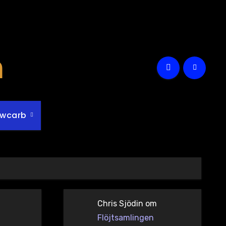
m
owcarb
Chris Sjödin
om
Flöjtsamlingen