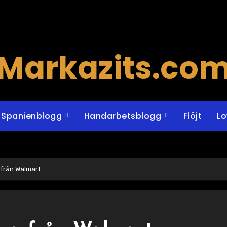
Markazits.co
Spanienblogg
Handarbetsblogg
Flöjt
L
 från Walmart