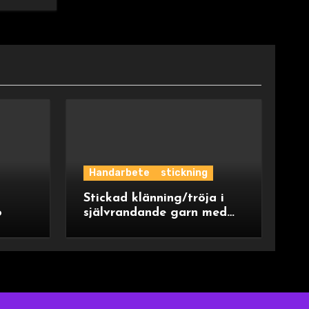
Handarbete
stickning
Stickad klänning/tröja i
o
självrandande garn med
ok