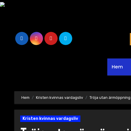
Hoppa
till
innehåll
Hem
Hem
Kristen kvinnas vardagsliv
Tröja utan ärmöppning
Kristen kvinnas vardagsliv