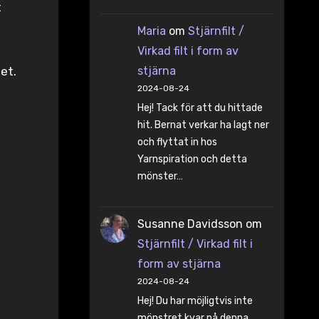
t
Maria
om
Stjärnfilt /
Virkad filt i form av
stjärna
et.
2024-08-24
Hej! Tack för att du hittade
hit. Bernat verkar ha lagt ner
och flyttat in hos
Yarnspiration och detta
mönster…
Susanne Davidsson
om
Stjärnfilt / Virkad filt i
form av stjärna
2024-08-24
Hej! Du har möjligtvis inte
mönstret kvar på denna