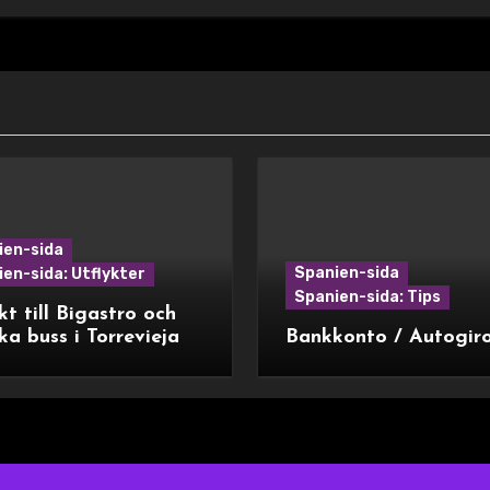
ien-sida
Spanien-sida
en-sida: Utflykter
Spanien-sida: Tips
kt till Bigastro och
ka buss i Torrevieja
Bankkonto / Autogir