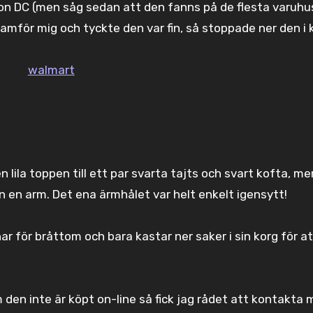
ton DC (men såg sedan att den fanns på de flesta varuhu
ramför mig och tyckte den var fin, så stoppade ner den i
den lila toppen till ett par svarta tajts och svart kofta, 
n en arm. Det ena ärmhålet var helt enkelt igensytt!
r för bråttom och bara kastar ner saker i sin korg för at
den inte är köpt on-line så fick jag rådet att kontakta 