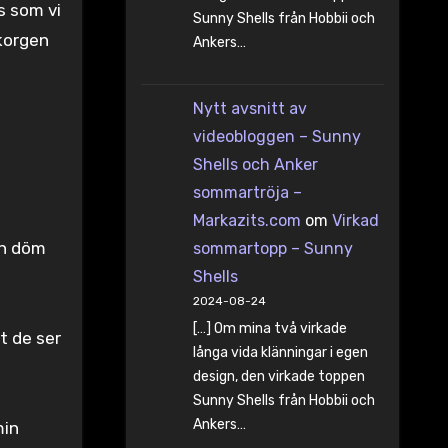
s som vi
Sunny Shells från Hobbii och
 korgen
Ankers…
Nytt avsnitt av
videobloggen – Sunny
Shells och Anker
sommartröja –
Markazits.com
om
Virkad
men döm
sommartopp – Sunny
Shells
2024-08-24
[…] Om mina två virkade
t de ser
långa vida klänningar i egen
design, den virkade toppen
Sunny Shells från Hobbii och
Ankers…
min