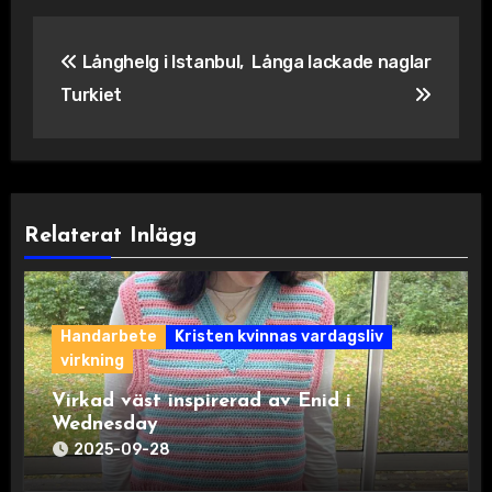
Inläggsnavigering
Långhelg i Istanbul,
Långa lackade naglar
Turkiet
Relaterat Inlägg
Handarbete
Kristen kvinnas vardagsliv
virkning
Virkad väst inspirerad av Enid i
Wednesday
2025-09-28