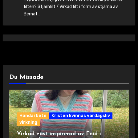
filten? Stjärnfilt / Virkad filt i form av stjärna av
Bernat…
Du Missade
Handarbete
Kristen kvinnas vardagsliv
virkning
Virkad väst inspirerad av Enid i