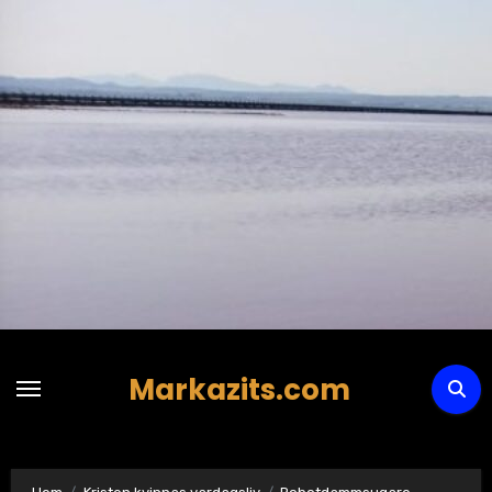
Hoppa
till
innehåll
Markazits.com