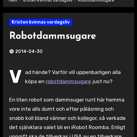
Hem
Kristen kvinnas vardagsliv
Robotdammsugare
Kristen kvinnas vardagsliv
Robotdammsugare
2014-04-30
V
ad hände? Varför vill uppenbarligen alla
köpa en
robotdammsugare
just nu?
En liten robot som dammsuger runt här hemma
vore inte alls dumt och efter påläsning och
snabb koll bland vänner och kollegor, så verkade
det självklara valet bli en iRobot Roomba. Enligt
uppgift ska de tillverkas i USA av en tillverkare