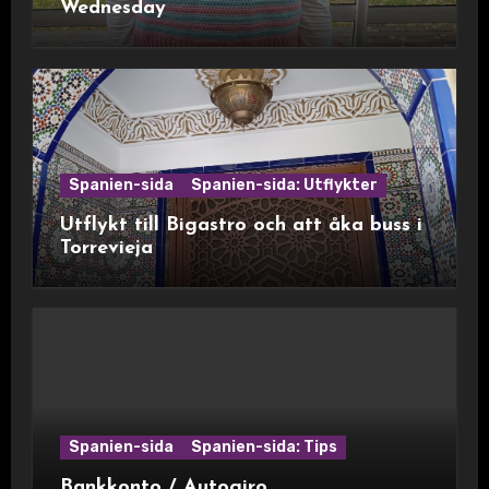
Wednesday
Spanien-sida
Spanien-sida: Utflykter
Utflykt till Bigastro och att åka buss i
Torrevieja
Spanien-sida
Spanien-sida: Tips
Bankkonto / Autogiro