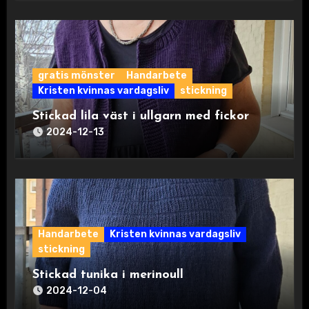
gratis mönster
Handarbete
Kristen kvinnas vardagsliv
stickning
Stickad lila väst i ullgarn med fickor
2024-12-13
Handarbete
Kristen kvinnas vardagsliv
stickning
Stickad tunika i merinoull
2024-12-04