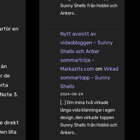
Sunny Shells från Hobbii och
Ankers…
rför en
Nytt avsnitt av
videobloggen – Sunny
Shells och Anker
sommartröja –
 än
Markazits.com
om
Virkad
är de
sommartopp – Sunny
vita
Shells
Note 3.
2024-08-24
[…] Om mina två virkade
långa vida klänningar i egen
design, den virkade toppen
e direkt
Sunny Shells från Hobbii och
n lilla
Ankers…