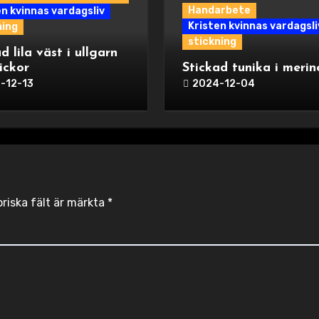
Handarbete
en kvinnas vardagsliv
Kristen kvinnas vardagsli
ning
stickning
d lila väst i ullgarn
ickor
Stickad tunika i merin
-12-13
2024-12-04
oriska fält är märkta
*