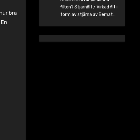
filten? Stjärnfilt / Virkad filt i
hur bra
form av stjärna av Bernat…
 En