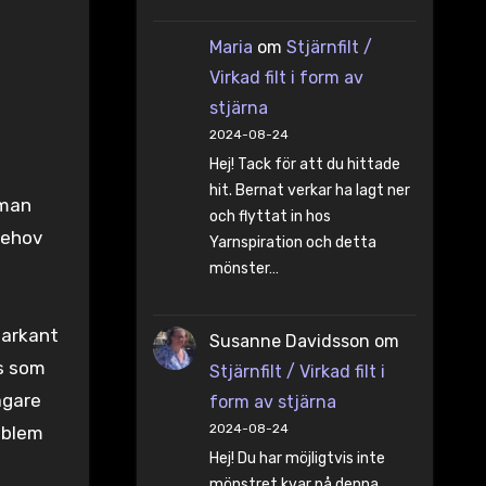
Maria
om
Stjärnfilt /
Virkad filt i form av
stjärna
2024-08-24
Hej! Tack för att du hittade
hit. Bernat verkar ha lagt ner
 man
och flyttat in hos
behov
Yarnspiration och detta
mönster…
markant
Susanne Davidsson
om
ns som
Stjärnfilt / Virkad filt i
ägare
form av stjärna
2024-08-24
oblem
Hej! Du har möjligtvis inte
mönstret kvar på denna