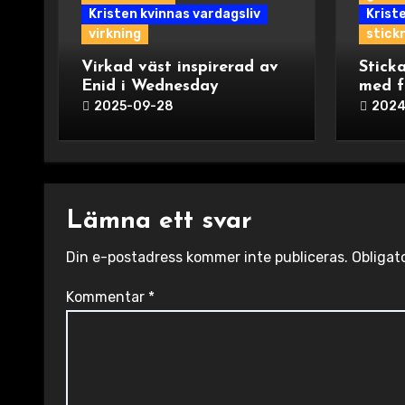
Kristen kvinnas vardagsliv
Krist
virkning
stick
Virkad väst inspirerad av
Sticka
Enid i Wednesday
med f
2025-09-28
2024
Lämna ett svar
Din e-postadress kommer inte publiceras.
Obligat
Kommentar
*