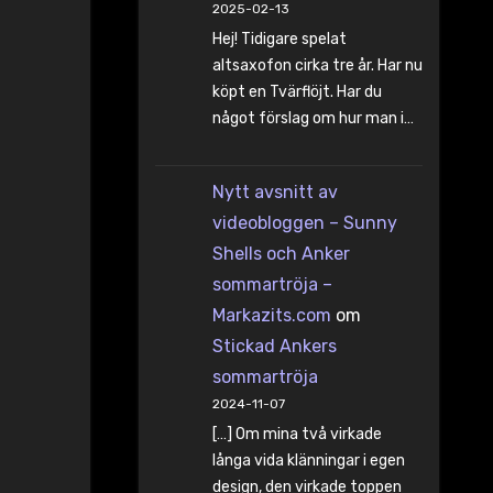
2025-02-13
Hej! Tidigare spelat
altsaxofon cirka tre år. Har nu
köpt en Tvärflöjt. Har du
något förslag om hur man i…
Nytt avsnitt av
videobloggen – Sunny
Shells och Anker
sommartröja –
Markazits.com
om
Stickad Ankers
sommartröja
2024-11-07
[…] Om mina två virkade
långa vida klänningar i egen
design, den virkade toppen