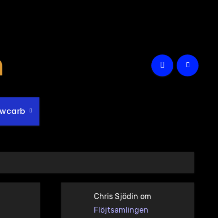
m
owcarb
Chris Sjödin
om
Flöjtsamlingen