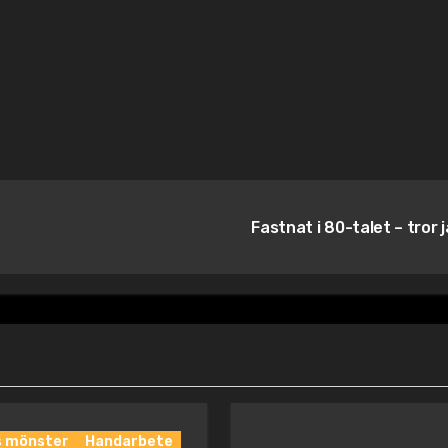
Fastnat i 80-talet – tror 
s mönster
Handarbete