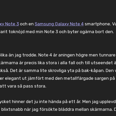
xy Note 3
och en
Samsung Galaxy Note 4
smartphone. Va
varit toknöjd med min Note 3 och byter ogärna bort den.
olika än jag trodde. Note 4 är aningen högre men tunnare
ärmarna är precis lika stora i alla fall och till utseendet 
 också. Det är samma lite skrovliga yta på bak-kåpan. Den 
mer elegant ut jämfört med den metallfärgade sargen på 
att vara så pass stora.
ycket hinner det ju inte hända på ett år. Men jag upplevd
blixtsnabb när jag försökte bläddra mellan skärmarna. De