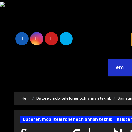
Hoppa
till
innehåll
Hem
Hem
Datorer, mobiltelefoner och annan teknik
Samsung
Datorer, mobiltelefoner och annan teknik
Kriste