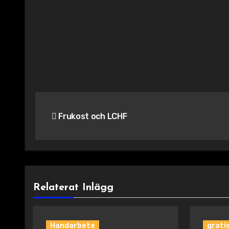
Inläggsnavigering
Frukost och LCHF
Relaterat Inlägg
Handarbete
grati