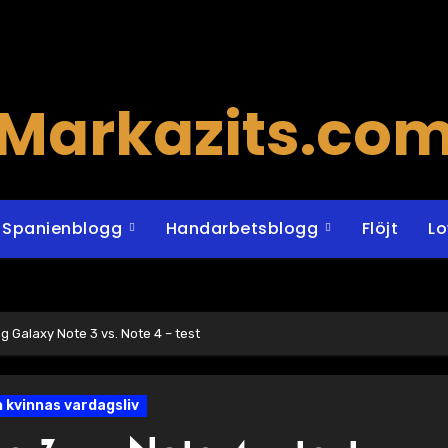
Markazits.co
Spanienblogg
Handarbetsblogg
Flöjt
L
 Galaxy Note 3 vs. Note 4 – test
n kvinnas vardagsliv