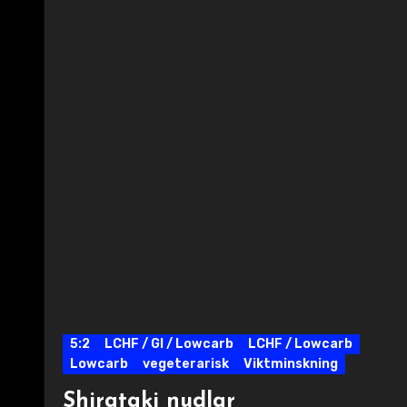
5:2
LCHF / GI / Lowcarb
LCHF / Lowcarb
Lowcarb
vegeterarisk
Viktminskning
Shirataki nudlar