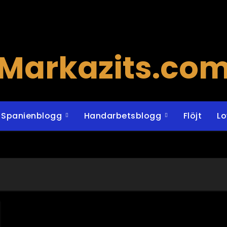
Markazits.co
Spanienblogg
Handarbetsblogg
Flöjt
L