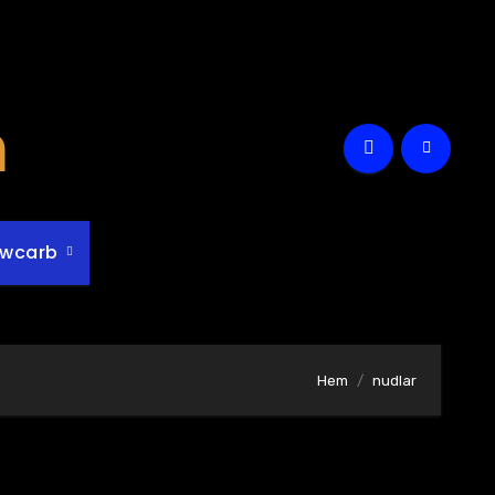
m
owcarb
Hem
nudlar