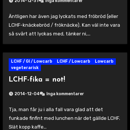
2014-12-31
Inga kommentarer
Äntligen har även jag lyckats med fröbröd (eller
LCHF-knäckebröd / fröknäcke). Kan väl inte vara
så svårt att lyckas med, tänker ni,…
LCHF / GI / Lowcarb
LCHF / Lowcarb
Lowcarb
vegeterarisk
LCHF-fika = not!
2014-12-04
Inga kommentarer
Tja, man får ju i alla fall vara glad att det
funkade finfint med lunchen när det gällde LCHF.
Slät kopp kaffe…