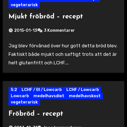
vegeterarisk
Mjukt fröbröd – recept
2015-01-13
3 Kommentarer
Jag blev förvånad över hur gott detta bröd blev.
Faktiskt både mjukt och saftigt trots att det är
helt glutenfritt och LCHF.…
5:2
LCHF / GI / Lowcarb
LCHF / Lowcarb
Lowcarb
medelhavsdiet
medelhavskost
vegeterarisk
Fröbröd – recept