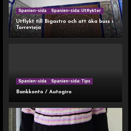
Spanien-sida
Spanien-sida: Utflykter
Utflykt till Bigastro och att åka buss i
Torrevieja
Spanien-sida
Spanien-sida: Tips
Bankkonto / Autogiro