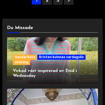
1
2
3
för
inlägg
Du Missade
Handarbete
Kristen kvinnas vardagsliv
virkning
Virkad väst inspirerad av Enid i
Wednesday