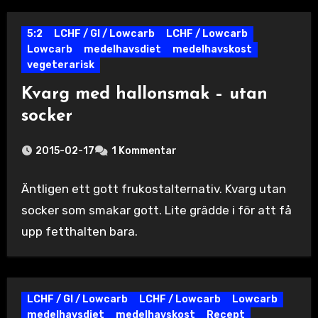
5:2
LCHF / GI / Lowcarb
LCHF / Lowcarb
Lowcarb
medelhavsdiet
medelhavskost
vegeterarisk
Kvarg med hallonsmak – utan
socker
2015-02-17
1 Kommentar
Äntligen ett gott frukostalternativ. Kvarg utan
socker som smakar gott. Lite grädde i för att få
upp fetthalten bara.
LCHF / GI / Lowcarb
LCHF / Lowcarb
Lowcarb
medelhavsdiet
medelhavskost
Recept