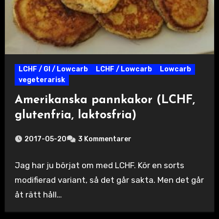
LCHF / GI / Lowcarb
LCHF / Lowcarb
Lowcarb
vegeterarisk
Amerikanska pannkakor (LCHF,
glutenfria, laktosfria)
2017-05-20
3 Kommentarer
Jag har ju börjat om med LCHF. Kör en sorts
modifierad variant, så det går sakta. Men det går
åt rätt håll…