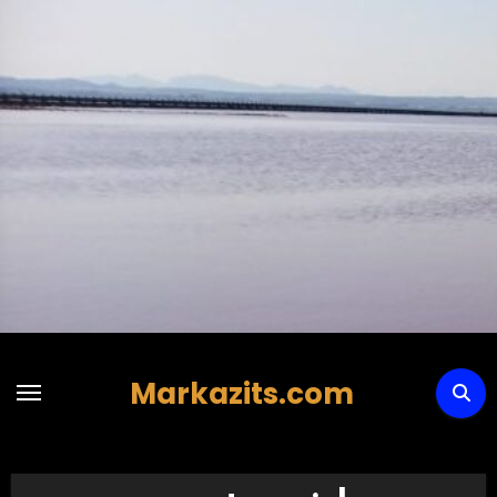
Hoppa
till
innehåll
Markazits.com