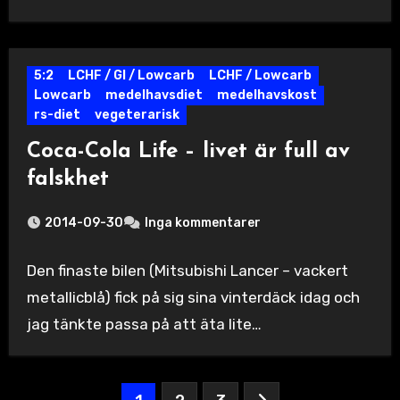
5:2
LCHF / GI / Lowcarb
LCHF / Lowcarb
Lowcarb
medelhavsdiet
medelhavskost
rs-diet
vegeterarisk
Coca-Cola Life – livet är full av
falskhet
2014-09-30
Inga kommentarer
Den finaste bilen (Mitsubishi Lancer – vackert
metallicblå) fick på sig sina vinterdäck idag och
jag tänkte passa på att äta lite…
Sidnumrering