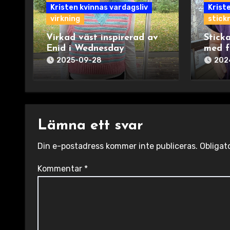
Kristen kvinnas vardagsliv
Krist
virkning
stick
Virkad väst inspirerad av
Sticka
Enid i Wednesday
med f
2025-09-28
202
Lämna ett svar
Din e-postadress kommer inte publiceras.
Obligat
Kommentar
*