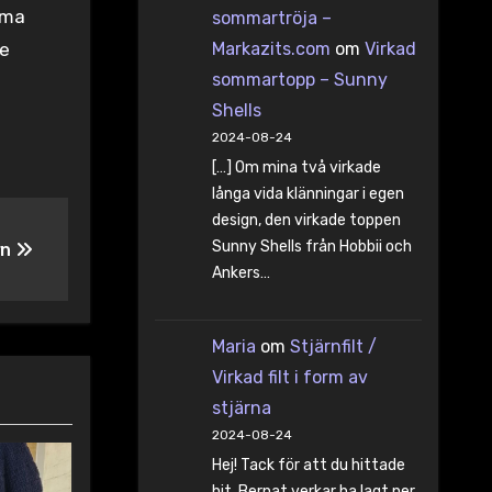
mma
sommartröja –
de
Markazits.com
om
Virkad
sommartopp – Sunny
Shells
2024-08-24
[…] Om mina två virkade
långa vida klänningar i egen
design, den virkade toppen
Sunny Shells från Hobbii och
rn
Ankers…
Maria
om
Stjärnfilt /
Virkad filt i form av
stjärna
2024-08-24
Hej! Tack för att du hittade
hit. Bernat verkar ha lagt ner