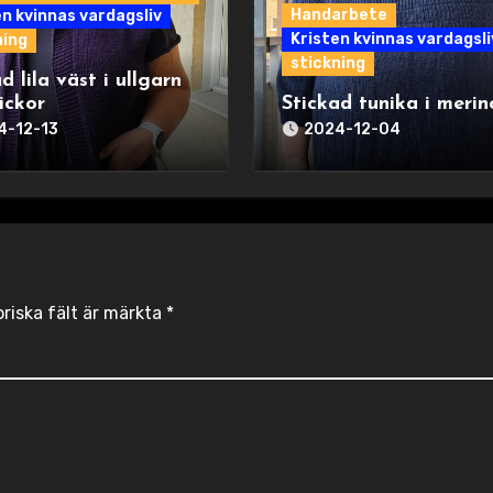
Handarbete
en kvinnas vardagsliv
Kristen kvinnas vardagsli
ning
stickning
d lila väst i ullgarn
ickor
Stickad tunika i merin
4-12-13
2024-12-04
oriska fält är märkta
*