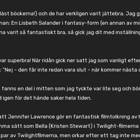
 läst böckerna!) och de har verkligen varit jättebra. Jag gi
innan: En Lisbeth Salander i fantasy-form (en annan av m
na varit så fantastiskt bra, så gick jag dit med inställni
var superbra! När ridån gick ner satt jag som vanligt efte
 ”Nej – den får inte redan vara slut – när kommer nästa 
 fanns en del i mitten som jag tyckte var lite seg och bö
 igen för det hände saker hela tiden.
att Jennifer Lawrence gör en fantastisk filmtolkning av
mma sätt som Bella (Kristen Stewart) i Twilight-filmerna
par av Twilightfilmerna, men orkar efter ett tag inte me