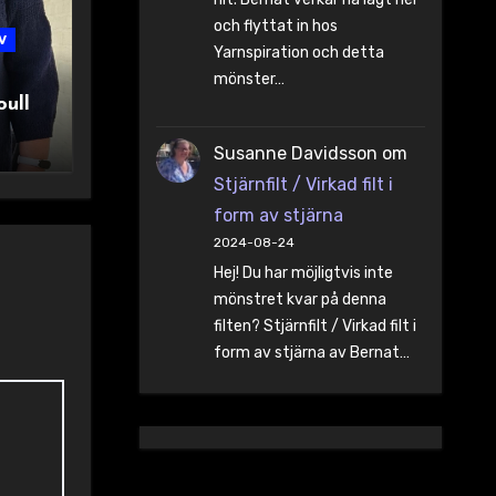
och flyttat in hos
v
Yarnspiration och detta
mönster…
oull
Susanne Davidsson
om
Stjärnfilt / Virkad filt i
form av stjärna
2024-08-24
Hej! Du har möjligtvis inte
mönstret kvar på denna
filten? Stjärnfilt / Virkad filt i
form av stjärna av Bernat…