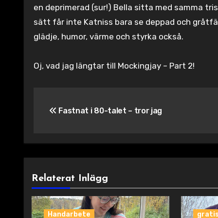
en deprimerad (sur!) Bella sitta med samma tr
sätt får inte Katniss bara se deppad och gråtf
glädje, humor, värme och styrka också.
Oj, vad jag längtar till Mockingjay – Part 2!
Inläggsnavigering
Fastnat i 80-talet – tror jag
Relaterat Inlägg
Handarbete
grati