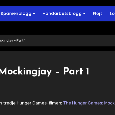
Spanienblogg
Handarbetsblogg
Flöjt
L
kingjay – Part 1
ockingjay – Part 1
den tredje Hunger Games-filmen:
The Hunger Games: Mocki