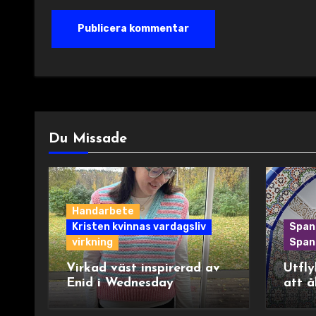
Du Missade
Handarbete
Kristen kvinnas vardagsliv
Span
virkning
Spani
Virkad väst inspirerad av
Utfly
Enid i Wednesday
att å