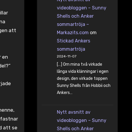
videobloggen – Sunny
llar
Shells och Anker
ina
sommartröja –
ngen att
Markazits.com
om
Stickad Ankers
sommartröja
r en
2024-11-07
[…] Om mina två virkade
del?”
långa vida klänningar i egen
design, den virkade toppen
rjade
Sunny Shells från Hobbii och
Ankers…
 henne,
Nytt avsnitt av
 fastnar
videobloggen – Sunny
d att se
Shells och Anker