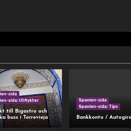
ien-sida
Spanien-sida
en-sida: Utflykter
Spanien-sida: Tips
kt till Bigastro och
ka buss i Torrevieja
Bankkonto / Autogir