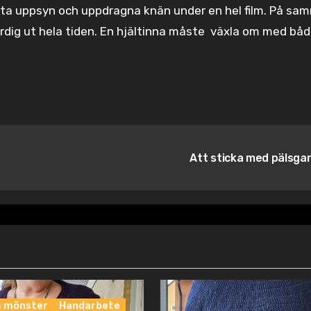
ista uppsyn och uppdragna knän under en hel film. På sa
ärdig ut hela tiden. En hjältinna måste växla om med bå
Att sticka med pälsga
s mönster
Handarbete