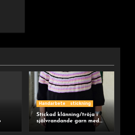
Handarbete
stickning
Stickad klänning/tröja i
o
självrandande garn med
ok