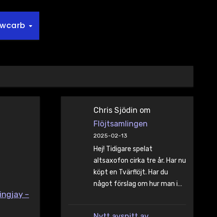
owcarb
Chris Sjödin
om
Flöjtsamlingen
2025-02-13
Hej! Tidigare spelat
altsaxofon cirka tre år. Har nu
köpt en Tvärflöjt. Har du
något förslag om hur man i…
ngjay –
Nytt avsnitt av